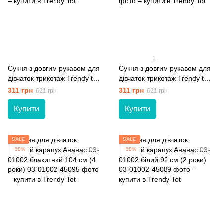
1
Сукня з довгим рукавом для
Сукня з довгим рукавом для
дівчаток трикотаж Trendy tot
дівчаток трикотаж Trendy tot
03-01514 пудра 104 см (4
03-01514 оливковий 98 см (3
311 грн
311 грн
621 грн
621 грн
роки)
роки)
Купити
Купити
SALE
SALE
−50%
−50%