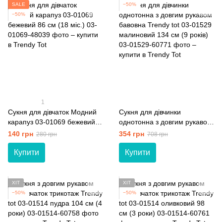
SALE
−50%
−50%
1
Сукня для дівчаток Модний
Сукня для дівчинки
карапуз 03-01069 бежевий
однотонна з довгим рукавом
86 см (18 мiс.)
бавовна Trendy tot 03-01529
140 грн
354 грн
280 грн
708 грн
малиновий 134 см (9 років)
Купити
Купити
ХІТ
ХІТ
−50%
−50%