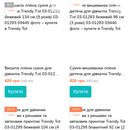
ХІТ
−50%
−50%
Вишита лляна сукня для
Сукня-вишиванка лляна
дівчаток Trendy Тot 03-01293
дитяча для дівчаток Trendy
бежевий 134 см (9 років)
Тot 03-01283 бежевий 98 см
420 грн
420 грн
840 грн
840 грн
(3 роки)
Купити
Купити
SALE
SALE
−50%
−50%