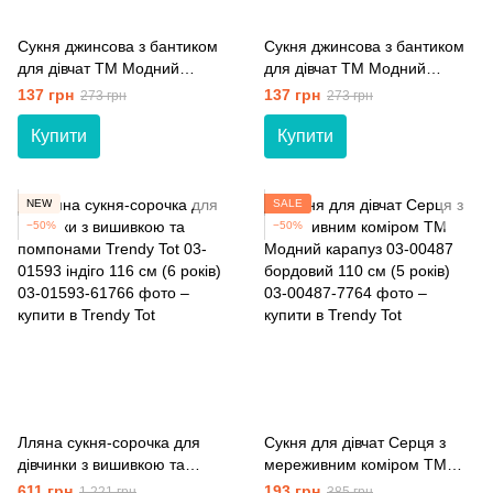
Сукня джинсова з бантиком
Сукня джинсова з бантиком
для дівчат ТМ Модний
для дівчат ТМ Модний
карапуз 03-00493 синій 122
карапуз 03-00493 синій +
137 грн
137 грн
273 грн
273 грн
см (7 років)
бордовий + меланж 122 см
(7 років)
Купити
Купити
NEW
SALE
−50%
−50%
Лляна сукня-сорочка для
Сукня для дівчат Серця з
дівчинки з вишивкою та
мереживним коміром ТМ
помпонами Trendy Tot 03-
Модний карапуз 03-00487
611 грн
193 грн
1 221 грн
385 грн