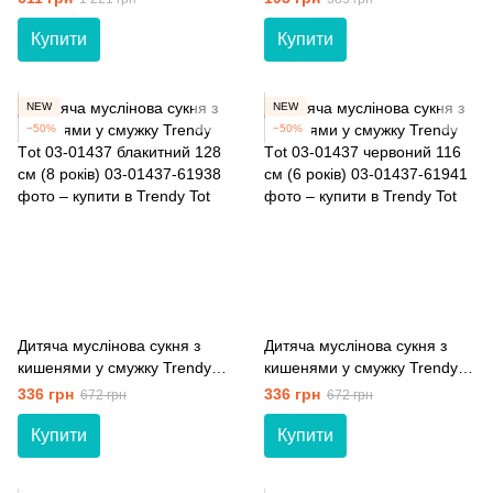
01593 індіго 116 см (6 років)
бордовий 110 см (5 років)
Купити
Купити
NEW
NEW
−50%
−50%
Дитяча муслінова сукня з
Дитяча муслінова сукня з
кишенями у смужку Trendy
кишенями у смужку Trendy
Тot 03-01437 блакитний 128
Тot 03-01437 червоний 116
336 грн
336 грн
672 грн
672 грн
см (8 років)
см (6 років)
Купити
Купити