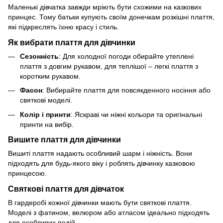
Маленькі дівчатка завжди мріють бути схожими на казкових
принцес. Тому батьки купують своїм донечкам розкішні плаття,
які підкреслять їхню красу і стиль.
Як вибрати плаття для дівчинки
Сезонність
: Для холодної погоди обирайте утеплені
плаття з довгим рукавом, для теплішої – легкі плаття з
коротким рукавом.
Фасон
: Вибирайте плаття для повсякденного носіння або
святкові моделі.
Колір і принти
: Яскраві чи ніжні кольори та оригінальні
принти на вибір.
Вишите плаття для дівчинки
Вишиті плаття надають особливий шарм і ніжність. Вони
підходять для будь-якого віку і роблять дівчинку казковою
принцесою.
Святкові плаття для дівчаток
В гардеробі кожної дівчинки мають бути святкові плаття.
Моделі з фатином, велюром або атласом ідеально підходять
для особливих подій.