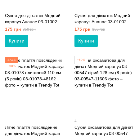
Сукня для дівчаток Модний
Сукня для дівчаток Модний
карапуз Ананас 03-01002
карапуз Ананас 03-01002
блакитний 104 см (4 роки)
білий 92 см (2 роки)
175 грн
175 грн
350 грн
350 грн
Купити
Купити
SALE
−50%
−50%
4
Літнє плаття повсякденне
Сукня оксамитова для дівчат
для дівчаток Модний карапуз
Модний карапуз 03-00547