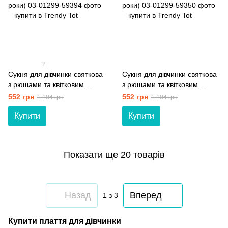
2
Сукня для дівчинки святкова
Сукня для дівчинки святкова
з рюшами та квітковим
з рюшами та квітковим
принтом Trendy Tot 03-01299
принтом Trendy Tot 03-01299
552 грн
552 грн
1 104 грн
1 104 грн
бежевий 104 см (4 роки)
блакитний 92 см (2 роки)
Купити
Купити
Показати ще 20 товарів
Назад
Вперед
1
з 3
Купити плаття для дівчинки