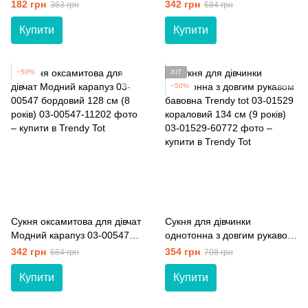
03-01073 оливковий 110 см
сірий 128 см (8 років)
182 грн
342 грн
363 грн
684 грн
(5 років)
Купити
Купити
−50%
ХІТ
−50%
Сукня оксамитова для дівчат
Сукня для дівчинки
Модний карапуз 03-00547
однотонна з довгим рукавом
бордовий 128 см (8 років)
бавовна Trendy tot 03-01529
342 грн
354 грн
684 грн
708 грн
кораловий 134 см (9 років)
Купити
Купити