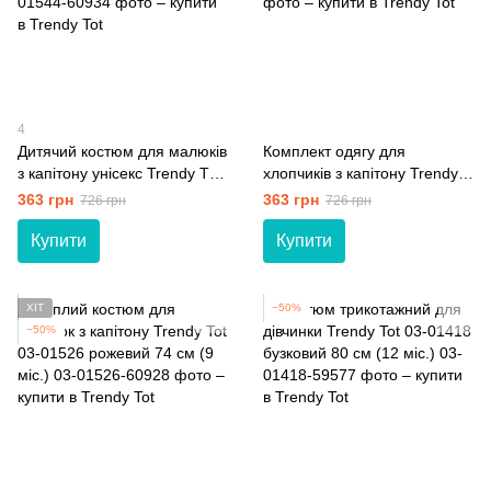
4
Дитячий костюм для малюків
Комплект одягу для
з капітону унісекс Trendy Tot
хлопчиків з капітону Trendy
03-01544 молочний 74 см (9
Tot 03-01538 блакитний 74
363 грн
363 грн
726 грн
726 грн
мiс.)
см (9 мiс.)
Купити
Купити
ХІТ
−50%
−50%