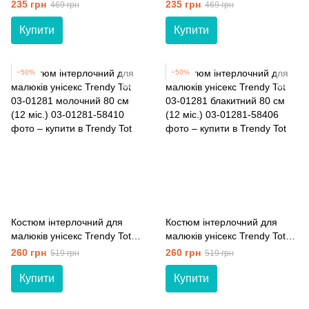
01420 блакитний 56 см (1
01420 рожевий 56 см (1 мiс.)
235 грн
235 грн
469 грн
469 грн
мiс.)
Купити
Купити
−50%
−50%
Костюм інтерлочний для
Костюм інтерлочний для
малюків унісекс Trendy Tot
малюків унісекс Trendy Tot
03-01281 молочний 80 см
03-01281 блакитний 80 см
260 грн
260 грн
519 грн
519 грн
(12 мiс.)
(12 мiс.)
Купити
Купити