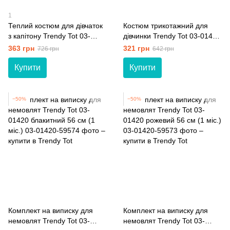
1
Теплий костюм для дівчаток
Костюм трикотажний для
з капітону Trendy Tot 03-
дівчинки Trendy Tot 03-01418
01526 рожевий 74 см (9 мiс.)
бузковий 80 см (12 мiс.)
363 грн
321 грн
726 грн
642 грн
Купити
Купити
−50%
−50%
Комплект на виписку для
Комплект на виписку для
немовлят Trendy Tot 03-
немовлят Trendy Tot 03-