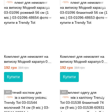
−50%
−50%
Комплект для немовлят на
Комплект для немовлят на
виписку Модний карапуз 03-
виписку Модний карапуз 03-
01096 рожевий 56 см (1 мiс.)
01096 блакитний 56 см (1
192 грн
192 грн
384 грн
384 грн
мiс.)
Купити
Купити
ХІТ
ХІТ
−50%
−50%