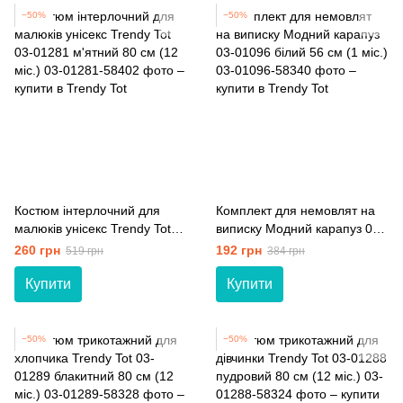
−50%
−50%
Костюм інтерлочний для
Комплект для немовлят на
малюків унісекс Trendy Tot
виписку Модний карапуз 03-
03-01281 м'ятний 80 см (12
01096 білий 56 см (1 мiс.)
260 грн
192 грн
519 грн
384 грн
мiс.)
Купити
Купити
−50%
−50%