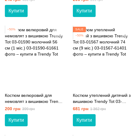
мiс.)
Купити
Купити
−50%
SALE
−50%
Костюм велюровий для
Костюм утеплений дитячий з
немовлят з вишивкою Trendy
вишивкою Trendy Tot 03-
Tot 03-01590 молочний 56
01567 молочний 74 см (9
200 грн
681 грн
399 грн
1 362 грн
см (1 мiс.)
мiс.)
Купити
Купити