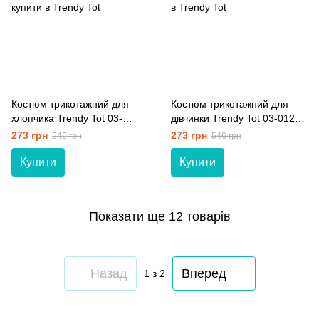
Костюм трикотажний для
Костюм трикотажний для
хлопчика Trendy Tot 03-
дівчинки Trendy Tot 03-01288
01289 блакитний 80 см (12
пудровий 80 см (12 мiс.)
273 грн
273 грн
546 грн
546 грн
мiс.)
Купити
Купити
Показати ще 12 товарів
Назад
Вперед
1
з 2