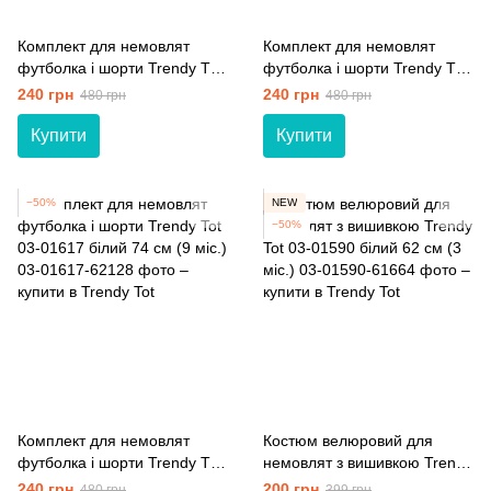
Комплект для немовлят
Комплект для немовлят
футболка і шорти Trendy Tot
футболка і шорти Trendy Tot
03-01617 молочний 68 см (6
03-01617 молочний +
240 грн
240 грн
480 грн
480 грн
мiс.)
червоний 68 см (6 мiс.)
Купити
Купити
−50%
NEW
−50%
Комплект для немовлят
Костюм велюровий для
футболка і шорти Trendy Tot
немовлят з вишивкою Trendy
03-01617 білий 74 см (9 мiс.)
Tot 03-01590 білий 62 см (3
240 грн
200 грн
480 грн
399 грн