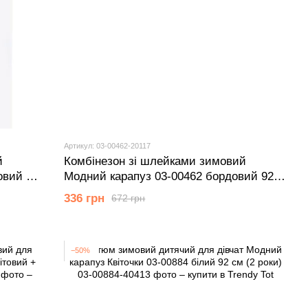
Артикул: 03-00462-20117
й
Комбінезон зі шлейками зимовий
овий 92
Модний карапуз 03-00462 бордовий 92
см (2 роки)
336 грн
672 грн
−50%