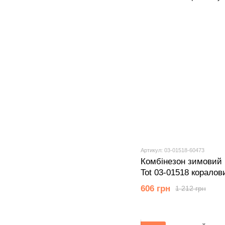
Артикул: 03-01518-60473
Комбінезон зимовий 
Tot 03-01518 коралов
606 грн
1 212 грн