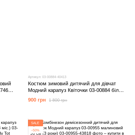
Артикул: 03-00884-40413
мовий
Костюм зимовий дитячий для дівчат
0746
Модний карапуз Квіточки 03-00884 білий
)
92 см (2 роки)
900 грн
1 800 грн
SALE
−50%