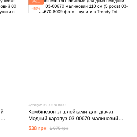
SALE
−50%
Артикул: 03-00670-8009
ий
Комбінезон зі шлейками для дівчат
1
Модний карапуз 03-00670 малиновий
110 см (5 років)
538 грн
1 075 грн