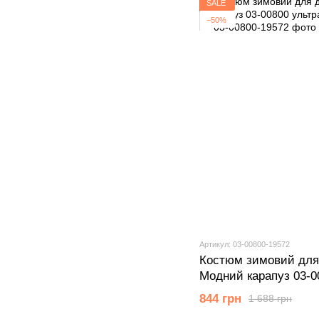
SALE
−50%
Артикул: 03-00800-19572
Костюм зимовий для 
Модний карапуз 03-0
86 см (18 мiс.)
844 грн
1 688 грн