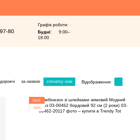
Графік роботи:
-97-80
Будні:
9:00–
18:00
 дорожчі
за назвою
спочатку нові
Відображення:
SALE
−50%