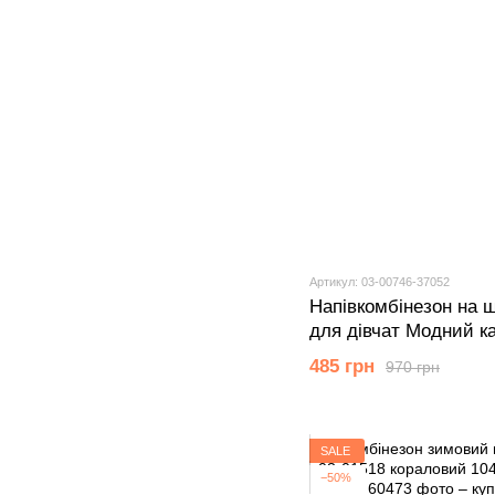
Артикул: 03-00746-37052
Напівкомбінезон на 
для дівчат Модний к
графіт темний 92 см 
485 грн
970 грн
SALE
−50%