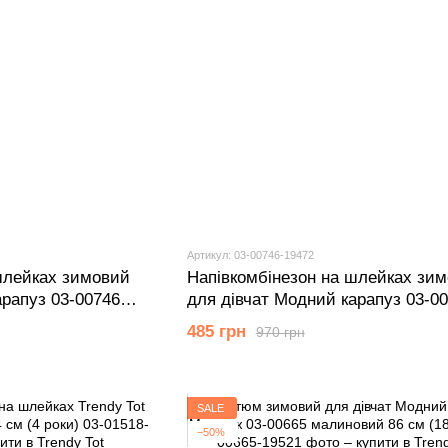
Артикул: 03-00746-19472
шлейках зимовий
Напівкомбінезон на шлейках зи
арапуз 03-00746
для дівчат Модний карапуз 03-0
(2 роки)
графітовий + сірий 86 см (18 мiс.
485 грн
970 грн
SALE
−50%