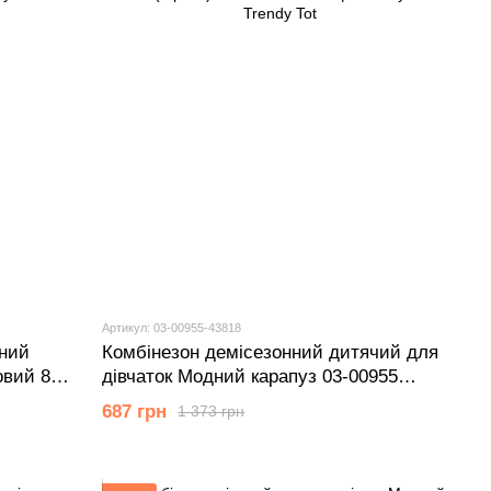
Артикул: 03-00955-43818
ний
Комбінезон демісезонний дитячий для
овий 86
дівчаток Модний карапуз 03-00955
малиновий 98 см (3 роки)
687 грн
1 373 грн