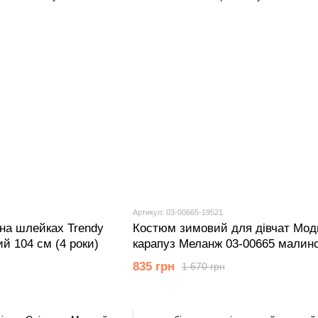
Артикул: 03-00665-19521
на шлейках Trendy
Костюм зимовий для дівчат Мод
ий 104 см (4 роки)
карапуз Меланж 03-00665 малин
см (18 мiс.)
835 грн
1 670 грн