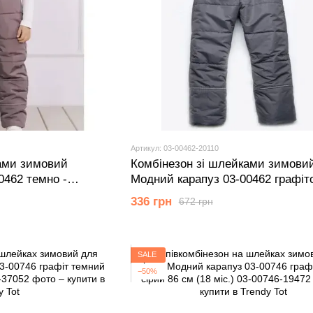
Артикул: 03-00462-20110
ами зимовий
Комбінезон зі шлейками зимови
0462 темно -
Модний карапуз 03-00462 графіт
и)
см (2 роки)
336 грн
672 грн
SALE
−50%