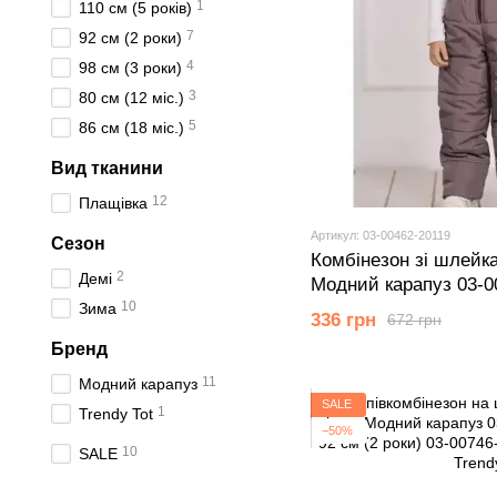
1
110 см (5 років)
7
92 см (2 роки)
4
98 см (3 роки)
3
80 см (12 мiс.)
5
86 см (18 мiс.)
Вид тканини
12
Плащівка
Артикул: 03-00462-20119
Сезон
Комбінезон зі шлейк
2
Демі
Модний карапуз 03-0
бежевий 92 см (2 рок
10
Зима
336 грн
672 грн
Бренд
11
Модний карапуз
SALE
1
Trendy Tot
−50%
10
SALE