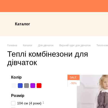
Перейти до основного контенту
Каталог
Головна
Каталог
Для дівчаток
Верхній одяг для дівчаток
Теплі ком
Теплі комбінезони для
дівчаток
Колір
SALE
−50%
Розмір
1
104 см (4 роки)