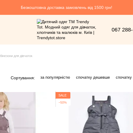
Безкоштовна доставка замовлень від 1500 грн!
067 288
бінезони для дівчаток
за популярністю
спочатку дешевше
спочатку
Сортування:
SALE
−50%