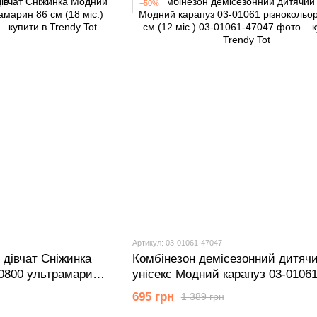
−50%
Артикул: 03-01061-47047
дівчат Сніжинка
Комбінезон демісезонний дитяч
0800 ультрамарин
унісекс Модний карапуз 03-0106
різнокольоровий 80 см (12 мiс.)
695 грн
1 389 грн