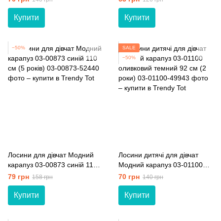
мiс.)
Купити
Купити
−50%
SALE
−50%
Лосини для дівчат Модний
Лосини дитячі для дівчат
карапуз 03-00873 синій 110
Модний карапуз 03-01100
см (5 років)
оливковий темний 92 см (2
79 грн
70 грн
158 грн
140 грн
роки)
Купити
Купити