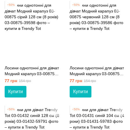
−50%
−50%
Лосини однотонні для дівчат
Лосини однотонні для дівчат
Модний карапуз 03-00875
Модний карапуз 03-00875
сірий 128 см (8 років)
червоний 128 см (8 років)
77 грн
77 грн
154 грн
154 грн
Купити
Купити
−50%
−50%