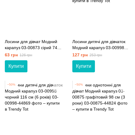
Лосини для дівчат Модний
Лосини дитячі для дівчаток
карапуз 03-00873 сірий 74
Модний карапуз 03-00998
см (9 мiс.)
графітовий 128 см (8 років)
63 грн
127 грн
126 грн
253 грн
Купити
Купити
−50%
−50%