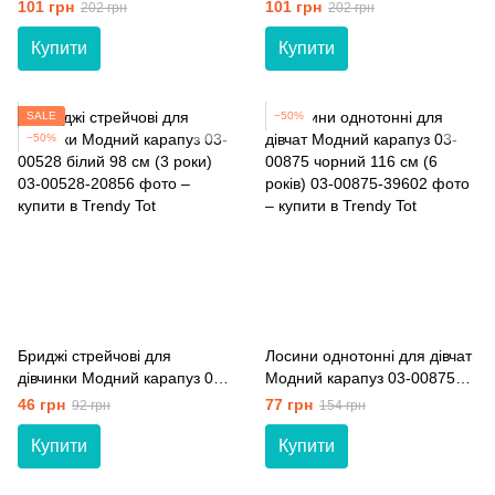
сірий 128 см (8 років)
червоний 98 см (3 роки)
101 грн
101 грн
202 грн
202 грн
Купити
Купити
SALE
−50%
−50%
Бриджі стрейчові для
Лосини однотонні для дівчат
дівчинки Модний карапуз 03-
Модний карапуз 03-00875
00528 білий 98 см (3 роки)
чорний 116 см (6 років)
46 грн
77 грн
92 грн
154 грн
Купити
Купити