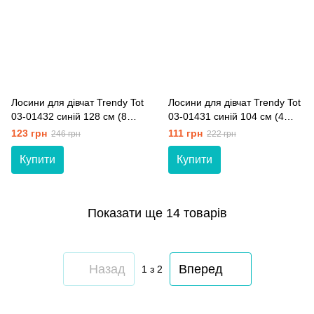
Лосини для дівчат Trendy Tot
Лосини для дівчат Trendy Tot
03-01432 синій 128 см (8
03-01431 синій 104 см (4
років)
роки)
123 грн
111 грн
246 грн
222 грн
Купити
Купити
Показати ще 14 товарів
Назад
Вперед
1
з 2