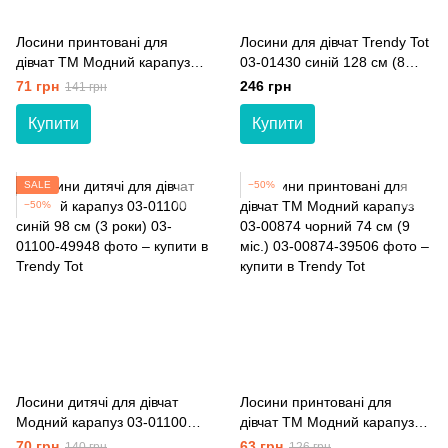
Лосини принтовані для
Лосини для дівчат Trendy Tot
дівчат ТМ Модний карапуз
03-01430 синій 128 см (8
03-00868 молочний 80 см
років)
71 грн
246 грн
141 грн
(12 мiс.)
Купити
Купити
SALE
−50%
−50%
Лосини дитячі для дівчат
Лосини принтовані для
Модний карапуз 03-01100
дівчат ТМ Модний карапуз
синій 98 см (3 роки)
03-00874 чорний 74 см (9
70 грн
63 грн
140 грн
126 грн