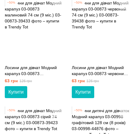
−50%
−50%
Лосини для дівчат Модний
Лосини для дівчат Модний
карапуз 03-00873
карапуз 03-00873 червоний
малиновий 74 см (9 мiс.)
74 см (9 мiс.)
63 грн
63 грн
126 грн
126 грн
Купити
Купити
−50%
−50%