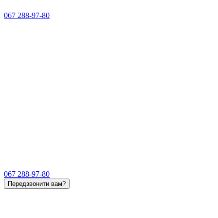
067 288-97-80
067 288-97-80
Передзвонити вам?