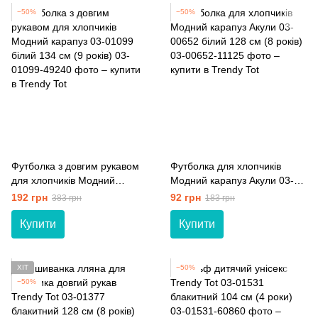
−50%
−50%
Футболка з довгим рукавом
Футболка для хлопчиків
для хлопчиків Модний
Модний карапуз Акули 03-
карапуз 03-01099 білий 134
00652 білий 128 см (8 років)
192 грн
92 грн
383 грн
183 грн
см (9 років)
Купити
Купити
ХІТ
−50%
−50%