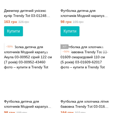
Джемпер дитячий унісекс
Футболка дитяча для
кулір Trendy Tot 03-01248
хлопчиків Модний карапуз
синій 98 см (3 роки)
Акула 03-00952 білий 122 см
163 грн
98 грн
326 грн
195 грн
(7 років)
Купити
Купити
−50%
ХІТ
−50%
Футболка дитяча для
Футболка для хлопчика літня
хлопчиків Модний карапуз
бавовна Trendy Тot 03-01609
Акула 03-00952 сірий 122 см
смарагдовий 110 см (5 років)
98 грн
164 грн
195 грн
327 грн