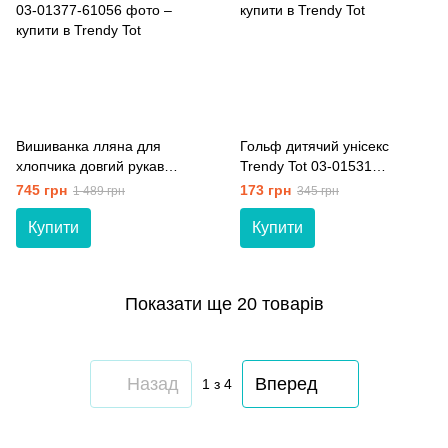
Вишиванка лляна для
Гольф дитячий унісекс
хлопчика довгий рукав
Trendy Tot 03-01531
Trendy Tot 03-01377
блакитний 104 см (4 роки)
745 грн
173 грн
1 489 грн
345 грн
блакитний 128 см (8 років)
Купити
Купити
Показати ще 20 товарів
Назад
Вперед
1
з 4