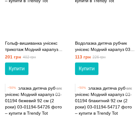
Гольф-вишиванка унісекс
Водолазка дитяча рубчик
трикотаж Модний карапуз
унісекс Модний карапуз 03-
03-00677 білий 134 см (9
01194 м'ятний 86 см (18
201 грн
113 грн
402 грн
226 грн
років)
мiс.)
Купити
Купити
−50%
−50%