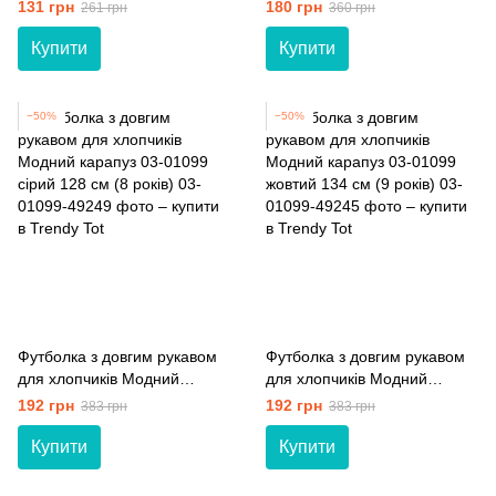
Модний карапуз 03-00996
карапуз 03-00591 сірий
131 грн
180 грн
261 грн
360 грн
бежевий 116 см (6 років)
світлий 104 см (4 роки)
Купити
Купити
−50%
−50%
Футболка з довгим рукавом
Футболка з довгим рукавом
для хлопчиків Модний
для хлопчиків Модний
карапуз 03-01099 сірий 128
карапуз 03-01099 жовтий
192 грн
192 грн
383 грн
383 грн
см (8 років)
134 см (9 років)
Купити
Купити