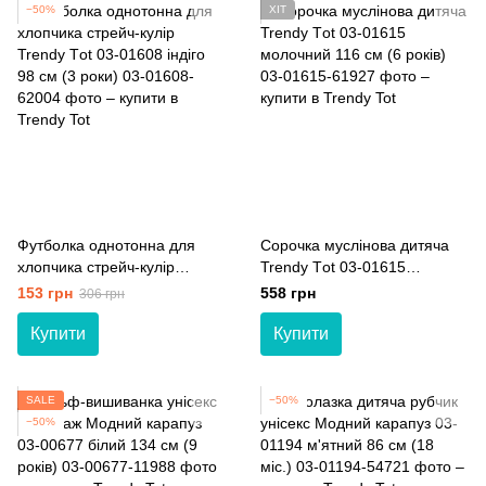
−50%
ХІТ
Футболка однотонна для
Сорочка муслінова дитяча
хлопчика стрейч-кулір
Trendy Тot 03-01615
Trendy Тot 03-01608 індіго
молочний 116 см (6 років)
153 грн
558 грн
306 грн
98 см (3 роки)
Купити
Купити
SALE
−50%
−50%