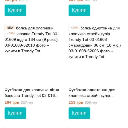
(7 років)
Купити
Купити
NEW
−50%
−50%
Футболка для хлопчика літня
Футболка однотонна для
бавовна Trendy Тot 03-01609
хлопчика стрейч-кулір
індіго 134 см (9 років)
Trendy Тot 03-01608
164 грн
153 грн
327 грн
306 грн
смарагдовий 86 см (18 мiс.)
Купити
Купити