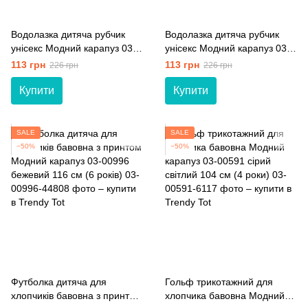
Водолазка дитяча рубчик
Водолазка дитяча рубчик
унісекс Модний карапуз 03-
унісекс Модний карапуз 03-
01194 бежевий 92 см (2
01194 блакитний 92 см (2
113 грн
113 грн
226 грн
226 грн
роки)
роки)
Купити
Купити
SALE
SALE
−50%
−50%
Футболка дитяча для
Гольф трикотажний для
хлопчиків бавовна з принтом
хлопчика бавовна Модний