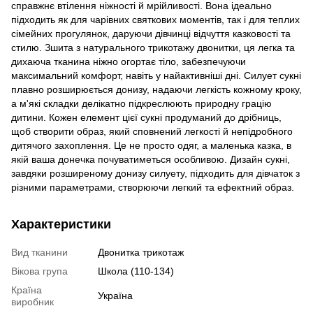
справжнє втілення ніжності й мрійливості. Вона ідеально
підходить як для чарівних святкових моментів, так і для теплих
сімейних прогулянок, даруючи дівчинці відчуття казковості та
стилю. Зшита з натурального трикотажу двонитки, ця легка та
дихаюча тканина ніжно огортає тіло, забезпечуючи
максимальний комфорт, навіть у найактивніші дні. Силует сукні
плавно розширюється донизу, надаючи легкість кожному кроку,
а м'які складки делікатно підкреслюють природну грацію
дитини. Кожен елемент цієї сукні продуманий до дрібниць,
щоб створити образ, який сповнений легкості й непідробного
дитячого захоплення. Це не просто одяг, а маленька казка, в
якій ваша донечка почуватиметься особливою. Дизайн сукні,
завдяки розширеному донизу силуету, підходить для дівчаток з
різними параметрами, створюючи легкий та ефектний образ.
Характеристики
Вид тканини
Двонитка трикотаж
Вікова група
Школа (110-134)
Країна
Україна
виробник