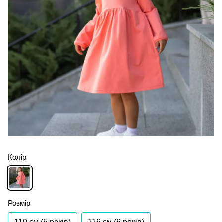
Колір
Розмір
110 см (5 років)
116 см (6 років)