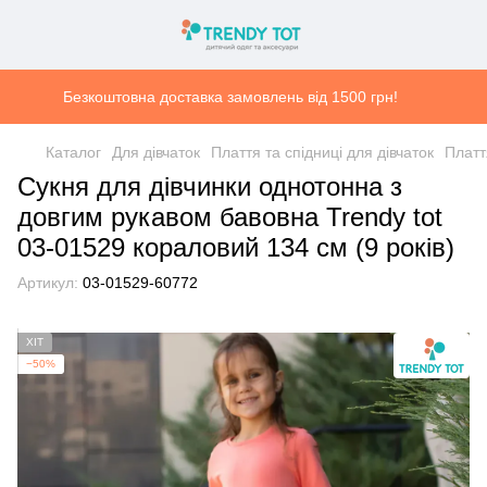
Безкоштовна доставка замовлень від 1500 грн!
Каталог
Для дівчаток
Плаття та спідниці для дівчаток
Платт
Сукня для дівчинки однотонна з
довгим рукавом бавовна Trendy tot
03-01529 кораловий 134 см (9 років)
Артикул:
03-01529-60772
ХІТ
−50%