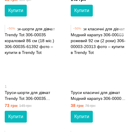
роки)
Купити
Купити
−50%
−50%
1
Труси-шорти для дівчат
Труси класичні для дівчат
Trendy Tot 306-00035
Модний карапуз 306-00003
кораловий 86 см (18 мiс.)
рожевий 92 см (2 роки)
73 грн
38 грн
145 грн
76 грн
Купити
Купити