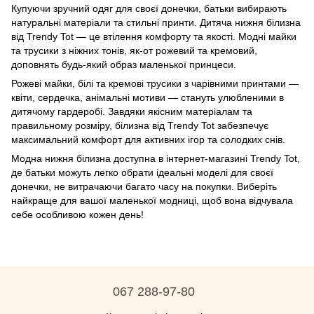
Купуючи зручний одяг для своєї донечки, батьки вибирають
натуральні матеріали та стильні принти. Дитяча нижня білизна
від Trendy Tot — це втілення комфорту та якості. Модні майки
та трусики з ніжних тонів, як-от рожевий та кремовий,
доповнять будь-який образ маленької принцеси.
Рожеві майки, білі та кремові трусики з чарівними принтами —
квіти, сердечка, анімальні мотиви — стануть улюбленими в
дитячому гардеробі. Завдяки якісним матеріалам та
правильному розміру, білизна від Trendy Tot забезпечує
максимальний комфорт для активних ігор та солодких снів.
Модна нижня білизна доступна в інтернет-магазині Trendy Tot,
де батьки можуть легко обрати ідеальні моделі для своєї
донечки, не витрачаючи багато часу на покупки. Виберіть
найкраще для вашої маленької модниці, щоб вона відчувала
себе особливою кожен день!
067 288-97-80