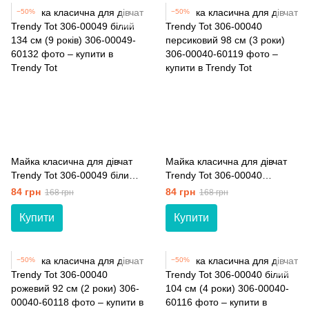
−50%
−50%
Майка класична для дівчат
Майка класична для дівчат
Trendy Tot 306-00049 білий
Trendy Tot 306-00040
134 см (9 років)
персиковий 98 см (3 роки)
84 грн
84 грн
168 грн
168 грн
Купити
Купити
−50%
−50%