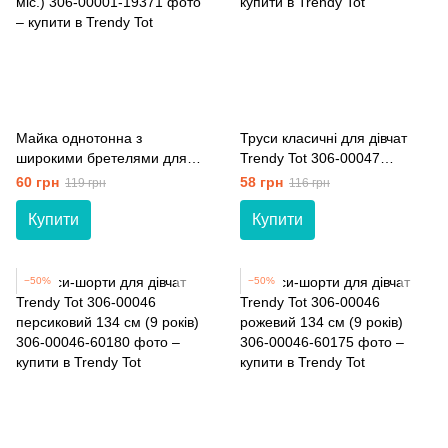
Майка однотонна з
Труси класичні для дівчат
широкими бретелями для
Trendy Tot 306-00047
дівчат ТМ Модний карапуз
персиковий 128 см (8 років)
60 грн
58 грн
119 грн
116 грн
306-00001 білий 86 см (18
мiс.)
Купити
Купити
−50%
−50%