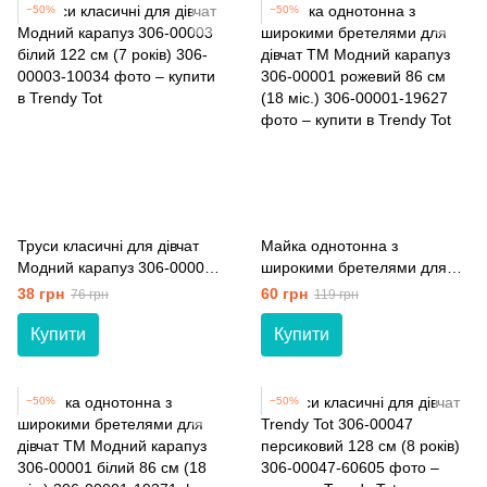
−50%
−50%
Труси класичні для дівчат
Майка однотонна з
Модний карапуз 306-00003
широкими бретелями для
білий 122 см (7 років)
дівчат ТМ Модний карапуз
38 грн
60 грн
76 грн
119 грн
306-00001 рожевий 86 см
(18 мiс.)
Купити
Купити
−50%
−50%