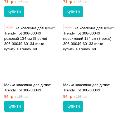
134 см (9 років)
104 см (4 роки)
73 грн
73 грн
145 грн
145 грн
Купити
Купити
−50%
−50%
Майка класична для дівчат
Майка класична для дівчат
Trendy Tot 306-00049
Trendy Tot 306-00049
рожевий 134 см (9 років)
персиковий 134 см (9 років)
84 грн
84 грн
168 грн
168 грн
Купити
Купити