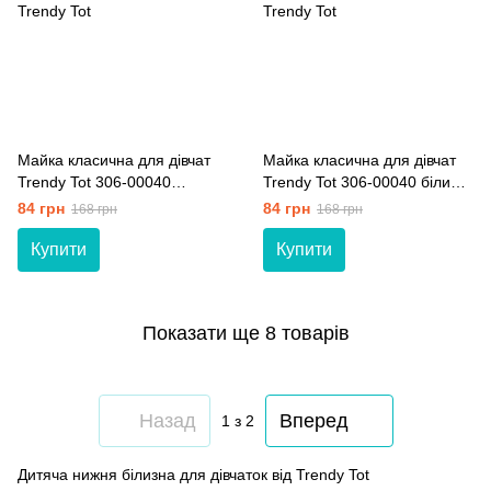
Майка класична для дівчат
Майка класична для дівчат
Trendy Tot 306-00040
Trendy Tot 306-00040 білий
рожевий 92 см (2 роки)
104 см (4 роки)
84 грн
84 грн
168 грн
168 грн
Купити
Купити
Показати ще 8 товарів
Назад
Вперед
1
з 2
Дитяча нижня білизна для дівчаток від Trendy Tot