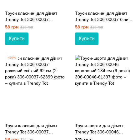
Труси класичні для дівчат
Труси класичні для дівчат
Trendy Tot 306-00037
Trendy Tot 306-00037 білий
рожевий 92 см (2 роки)
92 см (2 роки)
58 грн
58 грн
116 грн
116 грн
Купити
Купити
−50%
Труси класичні для дівчат
Труси-шорти для дівчат
Trendy Tot 306-00037
Trendy Tot 306-00046
рожевий світлий 92 см (2
кораловий 134 см (9 років)
58 грн
145 грн
116 грн