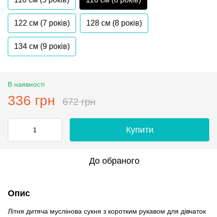
122 см (7 років)
128 см (8 років)
134 см (9 років)
В наявності
336 грн
672 грн
Купити
До обраного
Опис
Літня дитяча муслінова сукня з коротким рукавом для дівчаток