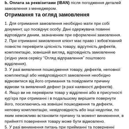
b. Оплата за реквізитами (IBAN)
після погодження деталей
замовлення з менеджером.
Отримання та огляд замовлення
1. Для отримання замовлення необхідно мати при собі
документ, що посвідчує особу. Дані одержувача повинні
відповідати даним, зазначеним при оформленні замовлення.
2. При отриманні замовлення клієнт має право і зобов’язаний
повністю перевірити цілісність товару, відсутність дефектів,
комплектацію, зовнішній вигляд, відповідність замовленню
(згідно умов сервісу “Огляд відправлення” поштового
відділення).
3. У разі виявлення пошкодження товару, дефектів, неповної
комплектації або невідповідності замовлення необхідно
відмовитися від його отримання та повідомити причину
відмови та виявлений дефект (в разі наявності дефектів).
4. Якщо ви не перевірили товар у відділенні або в присутності
кур’єра при отриманні і в подальшому вирішите повернути
його, посилаючись на зовнішні пошкодження та дефекти,
неповну комплектацію, невідповідність або інші недоліки, по
яким неможливо встановити причину та момент виникнення, в
прийнятті повернення товару може бути відмовлено.
5. У разі виникнення питань при прийманні та поверненні