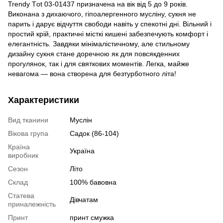
Trendy Тot 03-01437 призначена на вік від 5 до 9 років.
Виконана з дихаючого, гіпоалергенного мусліну, сукня не
парить і дарує відчуття свободи навіть у спекотні дні. Вільний і
простий крій, практичні місткі кишені забезпечують комфорт і
елегантність. Завдяки мінімалістичному, але стильному
дизайну сукня стане доречною як для повсякденних
прогулянок, так і для святкових моментів. Легка, майже
невагома — вона створена для безтурботного літа!
Характеристики
Вид тканини
Муслін
Вікова група
Садок (86-104)
Країна
Україна
виробник
Сезон
Літо
Склад
100% бавовна
Статева
Дівчатам
приналежність
Принт
принт смужка