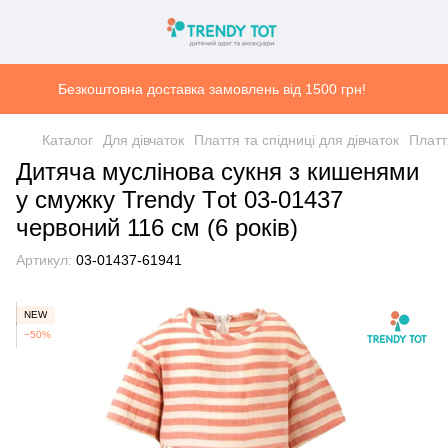
Безкоштовна доставка замовлень від 1500 грн!
Каталог
Для дівчаток
Плаття та спідниці для дівчаток
Платт
Дитяча муслінова сукня з кишенями
у смужку Trendy Тot 03-01437
червоний 116 см (6 років)
Артикул:
03-01437-61941
NEW
−50%