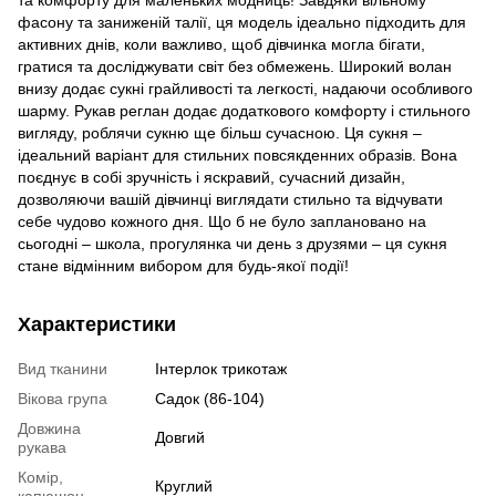
та комфорту для маленьких модниць! Завдяки вільному
фасону та заниженій талії, ця модель ідеально підходить для
активних днів, коли важливо, щоб дівчинка могла бігати,
гратися та досліджувати світ без обмежень. Широкий волан
внизу додає сукні грайливості та легкості, надаючи особливого
шарму. Рукав реглан додає додаткового комфорту і стильного
вигляду, роблячи сукню ще більш сучасною. Ця сукня –
ідеальний варіант для стильних повсякденних образів. Вона
поєднує в собі зручність і яскравий, сучасний дизайн,
дозволяючи вашій дівчинці виглядати стильно та відчувати
себе чудово кожного дня. Що б не було заплановано на
сьогодні – школа, прогулянка чи день з друзями – ця сукня
стане відмінним вибором для будь-якої події!
Характеристики
Вид тканини
Інтерлок трикотаж
Вікова група
Садок (86-104)
Довжина
Довгий
рукава
Комір,
Круглий