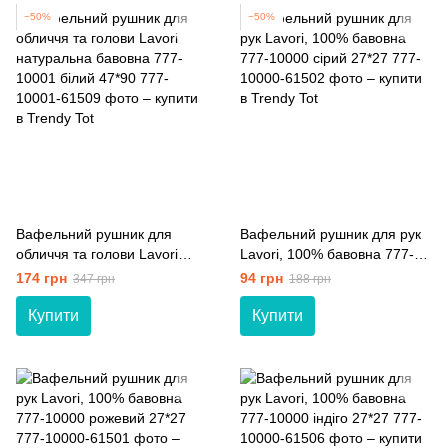
−50%
−50%
Вафельний рушник для
Вафельний рушник для рук
обличчя та голови Lavori
Lavori, 100% бавовна 777-
натуральна бавовна 777-
10000 сірий 27*27
174 грн
94 грн
347 грн
188 грн
10001 білий 47*90
Купити
Купити