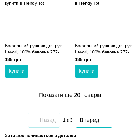
Вафельний рушник для рук
Вафельний рушник для рук
Lavori, 100% бавовна 777-
Lavori, 100% бавовна 777-
10000 рожевий 27*27
10000 індіго 27*27
188 грн
188 грн
Купити
Купити
Показати ще 20 товарів
Назад
Вперед
1
з 3
Затишок починається з деталей!