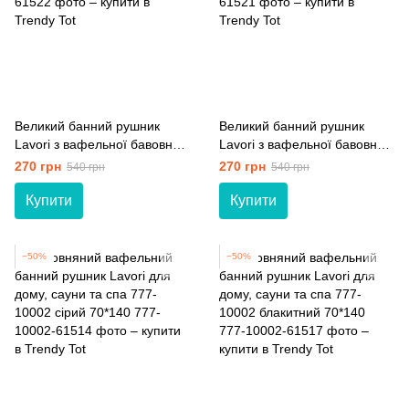
Великий банний рушник
Великий банний рушник
Lavori з вафельної бавовни
Lavori з вафельної бавовни
для лазні та спа 777-10003
для лазні та спа 777-10003
270 грн
270 грн
540 грн
540 грн
бежевий 90*147
білий 90*147
Купити
Купити
−50%
−50%