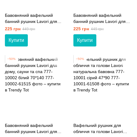
Бавовняний вафельний
Бавовняний вафельний
банний рушник Lavori для
банний рушник Lavori для
дому, сауни та спа 777-
дому, сауни та спа 777-
225 грн
225 грн
449 грн
449 грн
10002 сірий 70*140
10002 блакитний 70*140
Купити
Купити
−50%
−50%
Бавовняний вафельний
Вафельний рушник для
банний рушник Lavori для
обличчя та голови Lavori