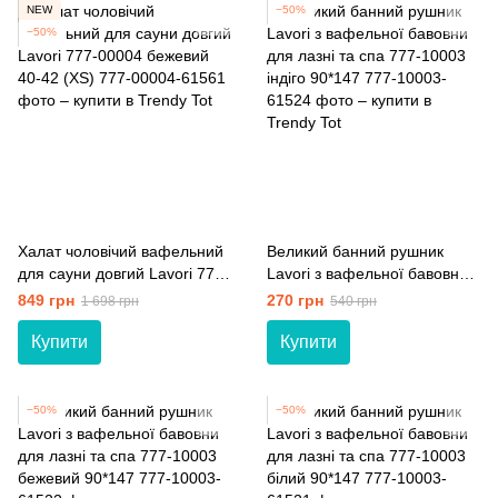
NEW
−50%
−50%
Халат чоловічий вафельний
Великий банний рушник
для сауни довгий Lavori 777-
Lavori з вафельної бавовни
00004 бежевий 40-42 (XS)
для лазні та спа 777-10003
849 грн
270 грн
1 698 грн
540 грн
індіго 90*147
Купити
Купити
−50%
−50%