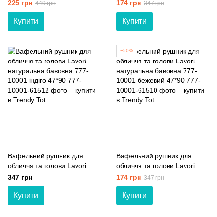
дому, сауни та спа 777-
натуральна бавовна 777-
225 грн
174 грн
449 грн
347 грн
10002 білий 70*140
10001 сірий 47*90
Купити
Купити
−50%
Вафельний рушник для
Вафельний рушник для
обличчя та голови Lavori
обличчя та голови Lavori
натуральна бавовна 777-
натуральна бавовна 777-
347 грн
174 грн
347 грн
10001 індіго 47*90
10001 бежевий 47*90
Купити
Купити