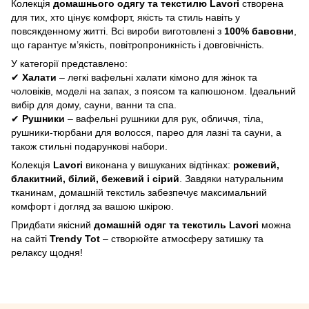
Колекція
домашнього одягу та текстилю Lavori
створена
для тих, хто цінує комфорт, якість та стиль навіть у
повсякденному житті. Всі вироби виготовлені з
100% бавовни
,
що гарантує м’якість, повітропроникність і довговічність.
У категорії представлено:
✔
Халати
– легкі вафельні халати кімоно для жінок та
чоловіків, моделі на запах, з поясом та капюшоном. Ідеальний
вибір для дому, сауни, ванни та спа.
✔
Рушники
– вафельні рушники для рук, обличчя, тіла,
рушники-тюрбани для волосся, парео для лазні та сауни, а
також стильні подарункові набори.
Колекція
Lavori
виконана у вишуканих відтінках:
рожевий,
блакитний, білий, бежевий і сірий
. Завдяки натуральним
тканинам, домашній текстиль забезпечує максимальний
комфорт і догляд за вашою шкірою.
Придбати якісний
домашній одяг та текстиль Lavori
можна
на сайті
Trendy Tot
– створюйте атмосферу затишку та
релаксу щодня!