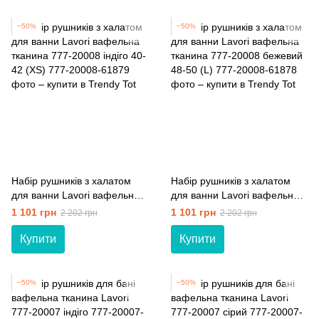
−50%
−50%
Набір рушників з халатом
Набір рушників з халатом
для ванни Lavori вафельна
для ванни Lavori вафельна
тканина 777-20008 індіго 40-
тканина 777-20008 бежевий
1 101 грн
1 101 грн
2 202 грн
2 202 грн
42 (XS)
48-50 (L)
Купити
Купити
−50%
−50%