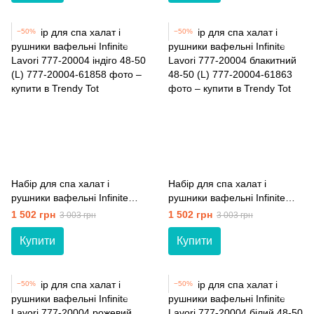
−50%
−50%
Набір для спа халат і
Набір для спа халат і
рушники вафельні Infinite
рушники вафельні Infinite
Lavori 777-20004 індіго 48-50
Lavori 777-20004 блакитний
1 502 грн
1 502 грн
3 003 грн
3 003 грн
(L)
48-50 (L)
Купити
Купити
−50%
−50%