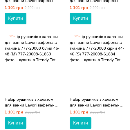
для ванни Lavori вафельна
для ванни Lavori вафельна
тканина 777-20008 рожевий
тканина 777-20008
1 101 грн
1 101 грн
2 202 грн
2 202 грн
46-48 (M)
блакитний 48-50 (L)
Купити
Купити
−50%
−50%
Набір рушників з халатом
Набір рушників з халатом
для ванни Lavori вафельна
для ванни Lavori вафельна
тканина 777-20008 білий 46-
тканина 777-20008 сірий 44-
1 101 грн
1 101 грн
2 202 грн
2 202 грн
48 (M)
46 (S)
Купити
Купити