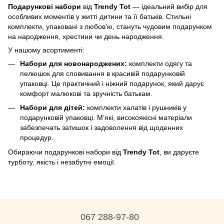
Подарункові набори
від
Trendy Tot
— ідеальний вибір для
особливих моментів у житті дитини та її батьків. Стильні
комплекти, упаковані з любов’ю, стануть чудовим подарунком
на народження, хрестини чи день народження.
У нашому асортименті:
Набори для новонароджених:
комплекти одягу та
пелюшок для сповивання в красивій подарунковій
упаковці. Це практичний і ніжний подарунок, який дарує
комфорт малюкові та зручність батькам.
Набори для дітей:
комплекти халатів і рушників у
подарунковій упаковці. М’які, високоякісні матеріали
забезпечать затишок і задоволення від щоденних
процедур.
Обираючи подарункові набори від
Trendy Tot
, ви даруєте
турботу, якість і незабутні емоції.
067 288-97-80