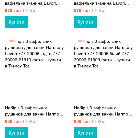
вафельна тканина Lavori
вафельна тканина Lavori
777-20007 рожевий
777-20007 блакитний
870 грн
870 грн
1 740 грн
1 740 грн
Купити
Купити
−50%
−50%
Набір з 3 вафельних
Набір з 3 вафельних
рушників для ванни Harmony
рушників для ванни Harmony
Lavori 777-20006 індіго
Lavori 777-20006 білий
680 грн
680 грн
1 359 грн
1 359 грн
Купити
Купити