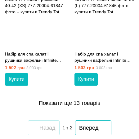
Набір для спа халат і
Набір для спа халат і
рушники вафельні Infinite
рушники вафельні Infinite
Lavori 777-20004 рожевий
Lavori 777-20004 білий 48-50
1 502 грн
1 502 грн
3 003 грн
3 003 грн
40-42 (XS)
(L)
Купити
Купити
Показати ще 13 товарів
Назад
Вперед
1
з 2