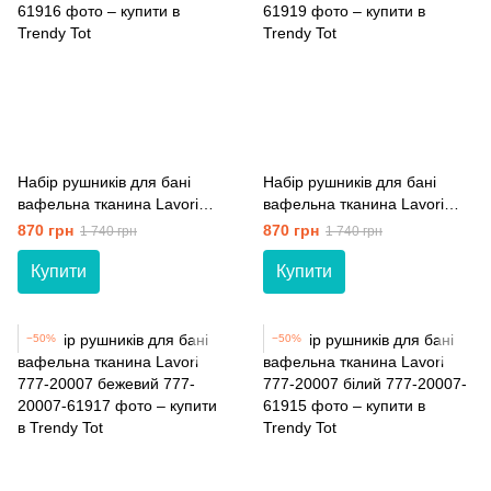
Набір рушників для бані
Набір рушників для бані
вафельна тканина Lavori
вафельна тканина Lavori
777-20007 індіго
777-20007 сірий
870 грн
870 грн
1 740 грн
1 740 грн
Купити
Купити
−50%
−50%