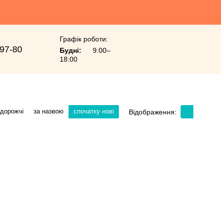
Графік роботи:
-97-80
Будні:
9:00–
18:00
 дорожчі
за назвою
спочатку нові
Відображення: