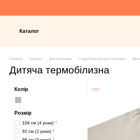
Перейти до основного контенту
Каталог
Головна
Каталог
Для хлопчиків
Спідня білизна для хлопчиків
Дитя
Дитяча термобілизна
Колір
−50%
Розмір
1
104 см (4 роки)
1
92 см (2 роки)
1
98 см (3 роки)