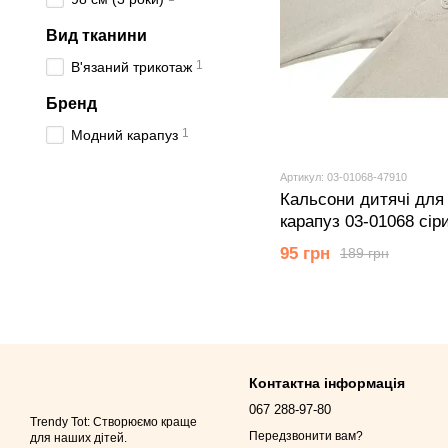
Вид тканини
1
В'язаний трикотаж
Бренд
1
Модний карапуз
Артикул: 03-01068-47910
Кальсони дитячі для
карапуз 03-01068 сір
95 грн
189 грн
Контактна інформація
067 288-97-80
Trendy Tot: Створюємо краще
Передзвонити вам?
для наших дітей.