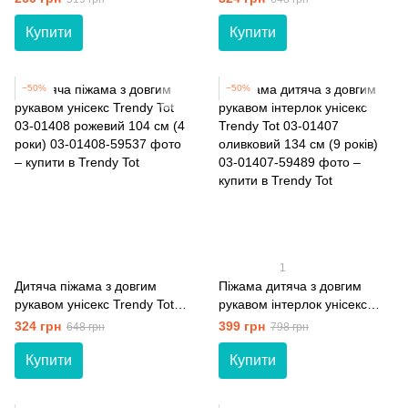
(4 роки)
(4 роки)
Купити
Купити
−50%
−50%
1
Дитяча піжама з довгим
Піжама дитяча з довгим
рукавом унісекс Trendy Tot
рукавом інтерлок унісекс
03-01408 рожевий 104 см (4
Trendy Tot 03-01407
324 грн
399 грн
648 грн
798 грн
роки)
оливковий 134 см (9 років)
Купити
Купити