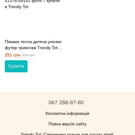
Піжама тепла дитяча унісекс
футер трикотаж Trendy Tot
03-01378 блакитний 92 см (2
251 грн
501 грн
роки)
Купити
067 288-97-80
Контактна інформація
Повна версія сайту
Trendy Tot: Створюємо краще для наших дітей.