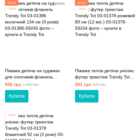
SALE
SALE
−50%
−50%
Піжама дитяча на гудзиках
Піжама тепла дитяча унісекс
для хлопчиків фланель
футер трикотаж Trendy Tot
Trendy Tot 03-01386
03-01378 рожевий 80 см (12
542 грн
251 грн
1 083 грн
501 грн
молочний 134 см (9 років)
мiс.)
Купити
Купити
−50%