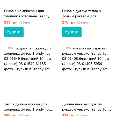
Піжама-комбінезон для
Піжама дитяча тепла з
хлопчиків утеплена Trendy
довгим рукавом для
Tot 03-01552 блакитний 92
хлопчиків футер Trendy Tot
233 грн
278 грн
465 грн
555 грн
см (2 роки)
03-01550 блакитний 134 см
(9 років)
Купити
Купити
−50%
−50%
Тепла дитяча піжама для
Дитяча піжама з довгим
хлопчика футер Trendy Tot
рукавом унісекс Trendy Tot
03-01549 блакитний 104 см
03-01408 блакитний 104 см
260 грн
324 грн
519 грн
648 грн