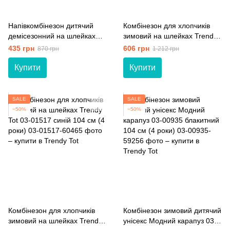
Напівкомбінезон дитячий
Комбінезон для хлопчиків
демісезонний на шлейках
зимовий на шлейках Trendy
Trendy Tot 03-01525 графіт
Tot 03-01517 сірий темний
435 грн
606 грн
870 грн
1 212 грн
104 см (4 роки)
104 см (4 роки)
Купити
Купити
SALE
SALE
−50%
−50%
Комбінезон для хлопчиків
Комбінезон зимовий дитячий
зимовий на шлейках Trendy
унісекс Модний карапуз 03-