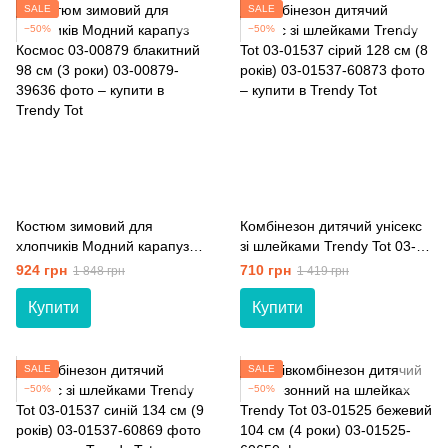
SALE
SALE
−50%
−50%
Костюм зимовий для
Комбінезон дитячий унісекс
хлопчиків Модний карапуз
зі шлейками Trendy Tot 03-
Космос 03-00879 блакитний
01537 сірий 128 см (8 років)
924 грн
710 грн
1 848 грн
1 419 грн
98 см (3 роки)
Купити
Купити
SALE
SALE
−50%
−50%