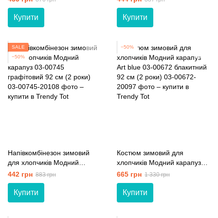
блакитний 98 см (3 роки)
денім 86 см (18 мiс.)
Купити
Купити
SALE
−50%
−50%
Напівкомбінезон зимовий
Костюм зимовий для
для хлопчиків Модний
хлопчиків Модний карапуз
карапуз 03-00745
Art blue 03-00672 блакитний
442 грн
665 грн
883 грн
1 330 грн
графітовий 92 см (2 роки)
92 см (2 роки)
Купити
Купити