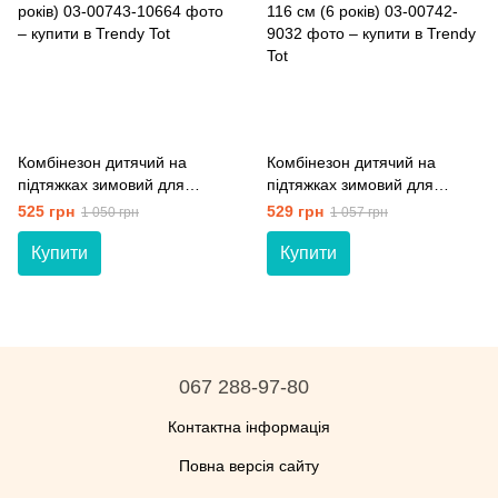
Комбінезон дитячий на
Комбінезон дитячий на
підтяжках зимовий для
підтяжках зимовий для
хлопчиків Модний карапуз
хлопчиків Модний карапуз
525 грн
529 грн
1 050 грн
1 057 грн
03-00743 синій 122 см (7
03-00742 графітовий + сірий
років)
116 см (6 років)
Купити
Купити
067 288-97-80
Контактна інформація
Повна версія сайту