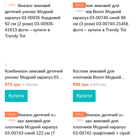
−50%
SALE
−50%
1
Комбінезон зимовий дитячий
Костюм зимовий для
унісекс Модний карапуз 03-
хлопчиків Boom Модний
00935 бордовий 92 см (2
карапуз 03-00740 синій 98
873 грн
939 грн
1 746 грн
1 877 грн
роки)
см (3 роки)
Купити
Купити
SALE
SALE
−50%
−50%