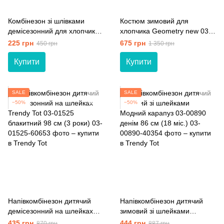
Комбінезон зі шлівками
Костюм зимовий для
демісезонний для хлопчика
хлопчика Geometry new 03-
03-00553 хакі 86 см (18 мiс.)
00603 ультрамарин 98 см (3
225 грн
675 грн
450 грн
1 350 грн
роки)
Купити
Купити
SALE
SALE
−50%
−50%
Напівкомбінезон дитячий
Напівкомбінезон дитячий
демісезонний на шлейках
зимовий зі шлейками
Trendy Tot 03-01525
Модний карапуз 03-00890
435 грн
444 грн
870 грн
887 грн