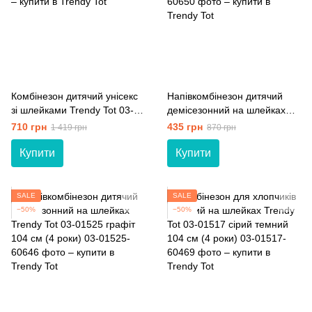
Комбінезон дитячий унісекс
Напівкомбінезон дитячий
зі шлейками Trendy Tot 03-
демісезонний на шлейках
01537 синій 134 см (9 років)
Trendy Tot 03-01525 бежевий
710 грн
435 грн
1 419 грн
870 грн
104 см (4 роки)
Купити
Купити
SALE
SALE
−50%
−50%