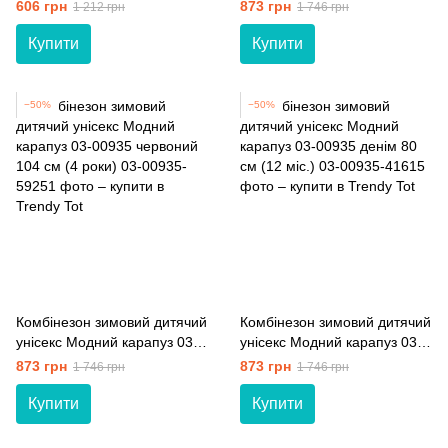
Tot 03-01517 синій 104 см (4
00935 блакитний 104 см (4
606 грн
873 грн
1 212 грн
1 746 грн
роки)
роки)
Купити
Купити
−50%
−50%
Комбінезон зимовий дитячий
Комбінезон зимовий дитячий
унісекс Модний карапуз 03-
унісекс Модний карапуз 03-
00935 червоний 104 см (4
00935 денім 80 см (12 мiс.)
873 грн
873 грн
1 746 грн
1 746 грн
роки)
Купити
Купити