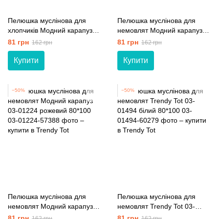
Пелюшка муслінова для
Пелюшка муслінова для
хлопчиків Модний карапуз
немовлят Модний карапуз
03-01225 блакитний 80*100
03-01224 білий 80*100
81 грн
81 грн
162 грн
162 грн
Купити
Купити
−50%
−50%
Пелюшка муслінова для
Пелюшка муслінова для
немовлят Модний карапуз
немовлят Trendy Tot 03-
03-01224 рожевий 80*100
01494 білий 80*100
81 грн
81 грн
162 грн
162 грн