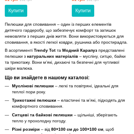
Купити
Купити
Пелюшки для сповивання – один із перших елементів
дитячого гардеробу, що забезпечує комфорт та затишок
немовляти з перших днів життя. Вони використовуються для
сповивання, в якості легкої ковдри, рушника або простирадла.
В асортименті
Trendy Tot
та
Модний Карапуз
представлені
пелюшки з
натуральних матеріалів
– мусліну, ситцю, байки
та трикотажу. Вони м’які, дихаючі та безпечні для чутливої
шкіри малюка.
Що ви знайдете в нашому каталозі:
Муслінові пелюшки
– легкі та повітряні, ідеальні для
теплої пори року.
Трикотажні пелюшки
– еластичні та м’які, підходять для
комфортного сповивання.
Ситцеві та байкові пелюшки
– щільніші, зберігають
тепло у прохолодну погоду.
Різні розміри
– від
80×100 см до 100×100 см
, щоб