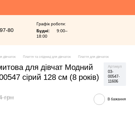
Графік роботи:
-97-80
Будні:
9:00–
18:00
я дівчаток
Плаття та спідниці для дівчаток
Плаття для дівчаток
митова для дівчат Модний
Артикул
03-
00547 сірий 128 см (8 років)
00547-
11606
4 грн
В бажання