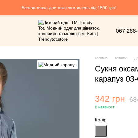
Безкоштовна доставка замовлень від 1500 грн!
067 288
Головна
Каталог
Дл
Сукня окса
карапуз 03-
342 грн
68
В наявності
Колір