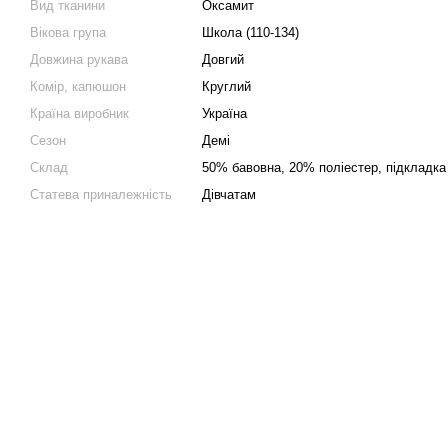
Вид тканини
Оксамит
Вікова група
Школа (110-134)
Довжина рукава
Довгий
Комір, капюшон
Круглий
Країна виробник
Україна
Сезон
Демі
Склад
50% бавовна, 20% полiестер, підкладка
Статева приналежність
Дівчатам