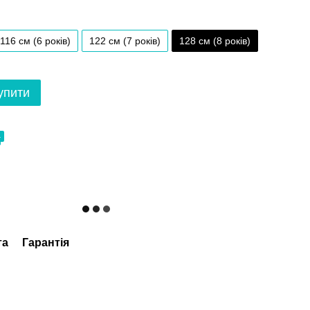
116 см (6 років)
122 см (7 років)
128 см (8 років)
упити
4
та
Гарантія