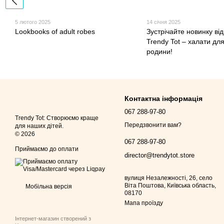
5 лютого 2025
14 січня 2025
Lookbooks of adult robes
Зустрічайте новинку від
Trendy Tot – халати для
родини!
Контактна інформація
067 288-97-80
Trendy Tot: Створюємо краще
Передзвонити вам?
для наших дітей.
© 2026
067 288-97-80
Приймаємо до оплати
director@trendytot.store
вулиця Незалежності, 26, село
Віта Поштова, Київська область,
Мобільна версія
08170
Мапа проїзду
Інтернет-магазин створений з