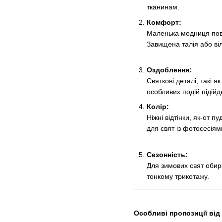
тканинам.
Комфорт:
Маленька модниця пови
Завищена талія або ві
Оздоблення:
Святкові деталі, такі 
особливих подій підій
Колір:
Ніжні відтінки, як-от 
для свят із фотосесіям
Сезонність:
Для зимових свят обира
тонкому трикотажу.
Особливі пропозиції від