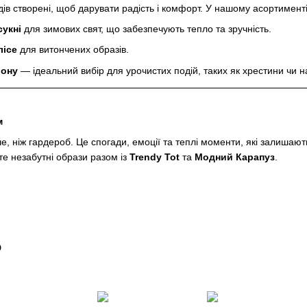
ндів створені, щоб дарувати радість і комфорт. У нашому асортимент
сукні
для зимових свят, що забезпечують тепло та зручність.
лісе
для витончених образів.
ьону
— ідеальний вибір для урочистих подій, таких як хрестини чи н
м
, ніж гардероб. Це спогади, емоції та теплі моменти, які залишаютьс
те незабутні образи разом із
Trendy Tot
та
Модний Карапуз
.
о