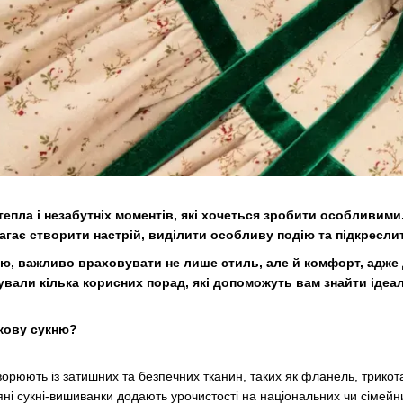
 тепла і незабутніх моментів, які хочеться зробити особливими
агає створити настрій, виділити особливу подію та підкресли
, важливо враховувати не лише стиль, але й комфорт, адже д
ували кілька корисних порад, які допоможуть вам знайти ідеа
ткову сукню?
творюють із затишних та безпечних тканин, таких як фланель, трико
яні сукні-вишиванки додають урочистості на національних чи сімей