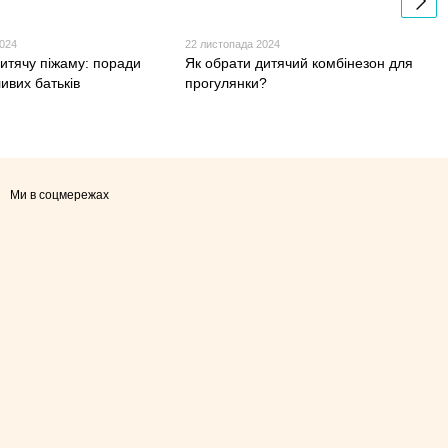
2024
22 листопада 2024
дитячу піжаму: поради
Як обрати дитячий комбінезон для
ивих батьків
прогулянки?
Ми в соцмережах