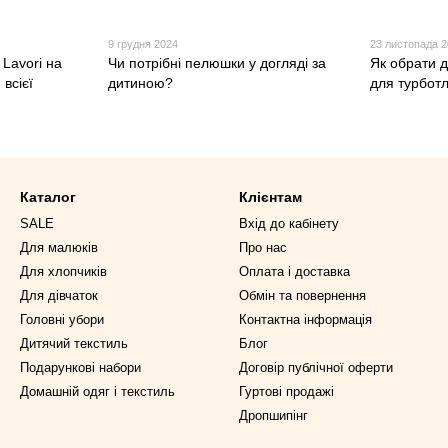
9 грудня 2024
23 листопада 
 Lavori на
Чи потрібні пелюшки у догляді за
Як обрати 
 всієї
дитиною?
для турботл
Каталог
Клієнтам
SALE
Вхід до кабінету
Для малюків
Про нас
Для хлопчиків
Оплата і доставка
Для дівчаток
Обмін та повернення
Головні убори
Контактна інформація
Дитячий текстиль
Блог
Подарункові набори
Договір публічної оферти
Домашній одяг і текстиль
Гуртові продажі
Дропшипінг