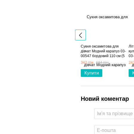
Сукня оксамитова для
Літ
дівчат Модний карапуз 03-
кул
00547 бордовий 110 см (5
03
років)
(6 
342 грн
684 грн
243
Купити
Новий коментар