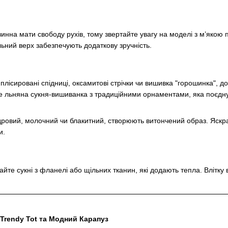
нна мати свободу рухів, тому звертайте увагу на моделі з м’якою 
льний верх забезпечують додаткову зручність.
як плісировані спідниці, оксамитові стрічки чи вишивка "горошинка",
де льняна сукня-вишиванка з традиційними орнаментами, яка поєднує
пудровий, молочний чи блакитний, створюють витончений образ. Яскр
и.
йте сукні з фланелі або щільних тканин, які додають тепла. Влітку
 Trendy Tot та Модний Карапуз