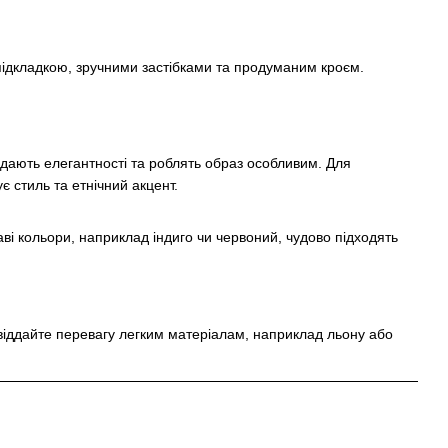
підкладкою, зручними застібками та продуманим кроєм.
 додають елегантності та роблять образ особливим. Для
 стиль та етнічний акцент.
аві кольори, наприклад індиго чи червоний, чудово підходять
 віддайте перевагу легким матеріалам, наприклад льону або