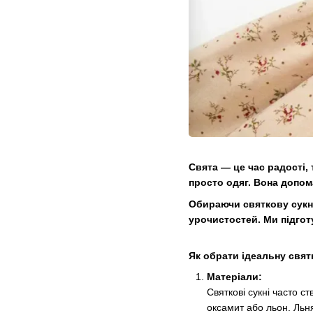
Свята — це час радості,
просто одяг. Вона допом
Обираючи святкову сукню
урочистостей. Ми підгот
Як обрати ідеальну свя
Матеріали:
Святкові сукні часто с
оксамит або льон. Льн