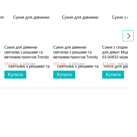
Сукня для дівчинки
Сукня для дівчинки
Сукня з спідницею 
м
святкова з рюшами та
святкова з рюшами та
для дівчат Модний 
квітковим принтом Trendy
квітковим принтом Trendy
03-00833 червоний 
Tot 03-01299 блакитний 98
Tot 03-01299 бежевий 86 см
роки)
552 грн
1 104 грн
552 грн
1 104 грн
273 грн
546 грн
см (3 роки)
(18 мiс.)
Купити
Купити
Купити