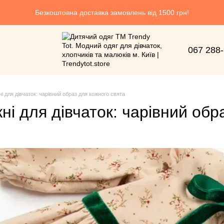
Безкоштовна доставка замовлень від 1500 грн!
067 288
ні для дівчаток: чарівний образ для кожного свята
кні для дівчаток: чарівний об