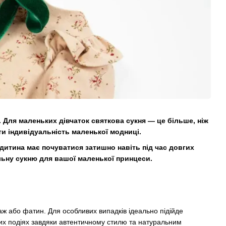
. Для маленьких дівчаток святкова сукня — це більше, ніж
ти індивідуальність маленької модниці.
итина має почуватися затишно навіть під час довгих
льну сукню для вашої маленької принцеси.
таж або фатин. Для особливих випадків ідеально підійде
них подіях завдяки автентичному стилю та натуральним