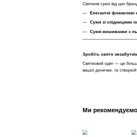
Святкові сукні від цих бре
Елегантні фланелеві 
Сукні зі спідницями п
Сукні-вишиванки з л
Зробіть свято незабутні
Святковий одяг — це більше
вашої донечки, та створюй
Ми рекомендуєм