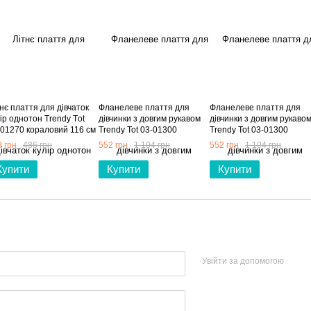
нє плаття для дівчаток
Фланелеве плаття для
Фланелеве плаття для
ір однотон Trendy Тot
дівчинки з довгим рукавом
дівчинки з довгим рукаво
-01270 кораловий 116 см
Trendy Tot 03-01300
Trendy Tot 03-01300
років)
зелений 128 см (8 років)
пудровий 122 см (7 років)
 грн
486 грн
552 грн
1 104 грн
552 грн
1 104 грн
Купити
Купити
Купити
Увійти за допомогою