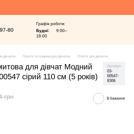
Графік роботи:
-97-80
Будні:
9:00–
18:00
я дівчаток
Плаття та спідниці для дівчаток
Плаття для дівчаток
митова для дівчат Модний
Артикул
03-
00547 сірий 110 см (5 років)
00547-
8306
4 грн
В бажання