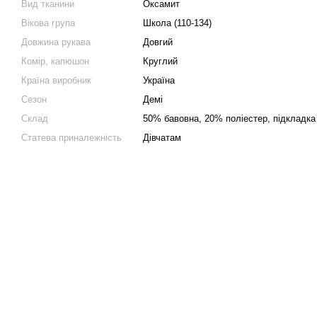
Вид тканини
Оксамит
Вікова група
Школа (110-134)
Довжина рукава
Довгий
Комір, капюшон
Круглий
Країна виробник
Україна
Сезон
Демі
Склад
50% бавовна, 20% полiестер, підкладка
Статева приналежність
Дівчатам