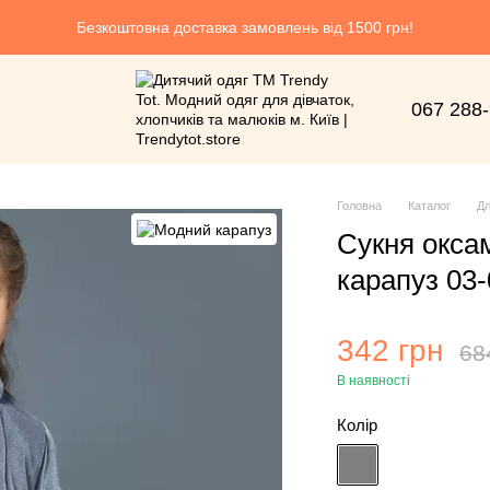
Безкоштовна доставка замовлень від 1500 грн!
067 288
Головна
Каталог
Дл
Сукня окса
карапуз 03-
342 грн
68
В наявності
Колір