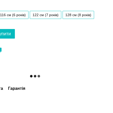
116 см (6 років)
122 см (7 років)
128 см (8 років)
упити
4
та
Гарантія