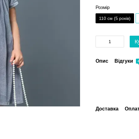
Розмір
110 см (5 років)
К
Опис
Відгуки
Доставка
Опла