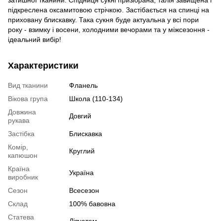
затишної тканини. Спідниця сукні призібрана, талія завищена і
підкреслена оксамитовою стрічкою. Застібається на спинці на
приховану блискавку. Така сукня буде актуальна у всі пори
року - взимку і восени, холодними вечорами та у міжсезоння -
ідеальний вибір!
Характеристики
Вид тканини
Фланель
Вікова група
Школа (110-134)
Довжина
Довгий
рукава
Застібка
Блискавка
Комір,
Круглий
капюшон
Країна
Україна
виробник
Сезон
Всесезон
Склад
100% бавовна
Статева