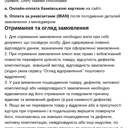
(гривня, UAH) такими способами:
a. Онлайн-оплата банківською карткою
на сайті.
b. Оплата за реквізитами (IBAN)
після погодження деталей
замовлення з менеджером.
Отримання та огляд замовлення
1. Для отримання замовлення необхідно мати при собі
документ, що посвідчує особу. Дані одержувача повинні
відповідати даним, зазначеним при оформленні замовлення.
2. При отриманні замовлення клієнт має право і зобов’язаний
повністю перевірити цілісність товару, відсутність дефектів,
комплектацію, зовнішній вигляд, відповідність замовленню
(згідно умов сервісу “Огляд відправлення” поштового
відділення).
3. У разі виявлення пошкодження товару, дефектів, неповної
комплектації або невідповідності замовлення необхідно
відмовитися від його отримання та повідомити причину
відмови та виявлений дефект (в разі наявності дефектів).
4. Якщо ви не перевірили товар у відділенні або в присутності
кур’єра при отриманні і в подальшому вирішите повернути
його, посилаючись на зовнішні пошкодження та дефекти,
неповну комплектацію, невідповідність або інші недоліки, по