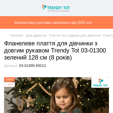
Безкоштовна доставка замовлень від 1500 грн!
Каталог
Для дівчаток
Плаття та спідниці для дівчаток
Платт
Фланелеве плаття для дівчинки з
довгим рукавом Trendy Tot 03-01300
зелений 128 см (8 років)
Артикул:
03-01300-59212
SALE
−50%