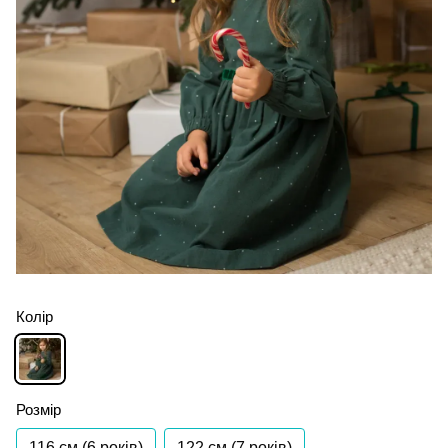
Колір
Розмір
116 см (6 років)
122 см (7 років)