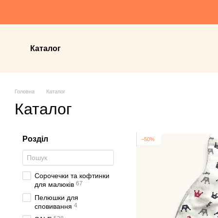
Перейти до основного контенту
Каталог
Головна
Каталог
Каталог
Розділ
−50%
Сорочечки та кофтинки
67
для малюків
Пелюшки для
4
сповивання