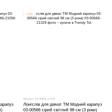
−47%
Артикул: 03-00566-21329
карапуз
Лонгслів для дівчат ТМ Модний карапуз
и)
03-00566 сірий світлий 98 см (3 роки)