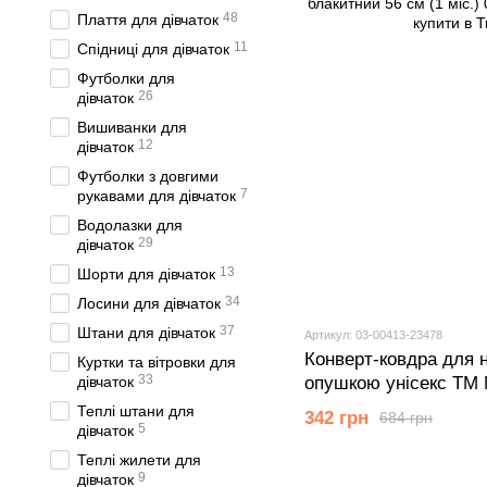
48
Плаття для дівчаток
11
Спідниці для дівчаток
Футболки для
26
дівчаток
Вишиванки для
12
дівчаток
Футболки з довгими
7
рукавами для дівчаток
Водолазки для
29
дівчаток
13
Шорти для дівчаток
34
Лосини для дівчаток
37
Штани для дівчаток
Артикул: 03-00413-23478
Конверт-ковдра для 
Куртки та вітровки для
33
опушкою унісекс ТМ 
дівчаток
00413 блакитний 56 с
Теплі штани для
342 грн
684 грн
5
дівчаток
Теплі жилети для
9
дівчаток