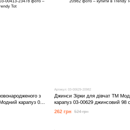
Артикул: 03-00629-20982
новонародженого з
Джинси Зірки для дівчат ТМ Мо
Модний карапуз 03-
карапуз 03-00629 джинсовий 98 с
м (1 мiс.)
роки)
262 грн
524 грн