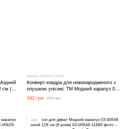
Артикул: 03-00413-34744
 Модний
Конверт-ковдра для новонародженого з
 см (7
опушкою унісекс ТМ Модний карапуз 03-
00413 рожевий 56 см (1 мiс.)
342 грн
684 грн
−50%