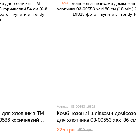
−50%
Артикул: 03-00553-19828
 для хлопчиків ТМ
Комбінезон зі шлівками демісез
0586 коричневий 54
для хлопчика 03-00553 хакі 86 см
мiс.)
225 грн
450 грн