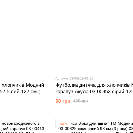
Артикул: 03-00952-43460
 хлопчиків Модний
Футболка дитяча для хлопчиків
52 білий 122 см (7
карапуз Акула 03-00952 сірий 122
років)
98 грн
195 грн
−50%