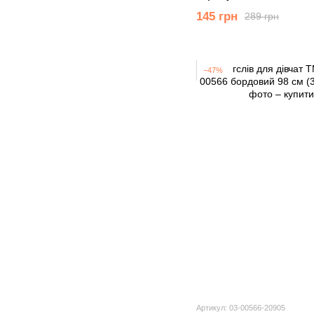
(7 років)
145 грн
289 грн
−47%
Артикул: 03-00566-20905