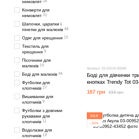
28
немовлят
Конверти для
31
немовлят
Шапочки, царапки і
48
пінетки для малюків
15
Одяг для хрещення
Текстиль для
9
хрещення
Пісочники для
10
малюків
Артикул: 03-01519-60589
46
Боді для малюків
Боді для дівчинки тр
кнопках Trendy Tot 03
Футболки для
27
хлопчиків
(6 мiс.)
167 грн
333 грн
Вишиванки для
9
хлопчиків
Футболки з довгими
рукавами для
SALE
11
хлопчиків
−50%
Водолазки для
19
хлопчиків