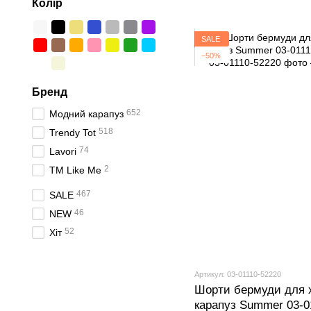
Колір
SALE
−50%
Бренд
652
Модний карапуз
518
Trendy Tot
74
Lavori
2
ТМ Like Me
467
SALE
46
NEW
52
Хіт
Артикул: 03-01110-52220
Шорти бермуди для 
карапуз Summer 03-0