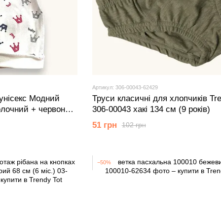
Артикул: 306-00043-62429
унісекс Модний
Труси класичні для хлопчиків Tre
олочний + червоний
306-00043 хакі 134 см (9 років)
51 грн
102 грн
−50%