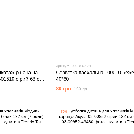
Артикул: 100010-62634
икотаж рібана на
Серветка пасхальна 100010 беж
-01519 сірий 68 см
40*60
80 грн
160 грн
−50%