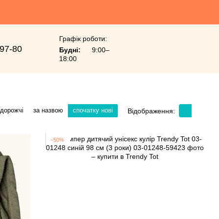
Графік роботи:
-97-80
Будні:
9:00–
18:00
 дорожчі
за назвою
спочатку нові
Відображення:
−50%