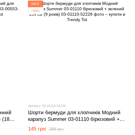
SALE
−50%
Артикул: 03-01110-52228
онний
Шорти бермуди для хлопчиків Модний
 (18
карапуз Summer 03-01110 бірюзовий +
зелений 134 см (9 років)
145 грн
289 грн