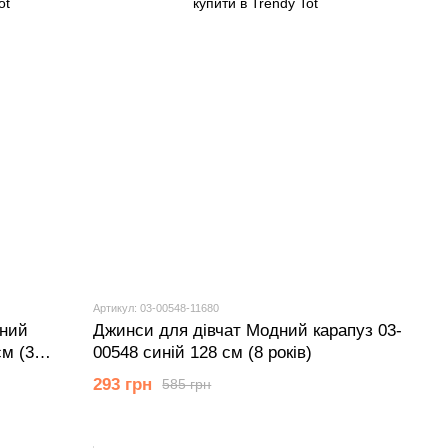
Артикул: 03-00548-11680
дний
Джинси для дівчат Модний карапуз 03-
м (3
00548 синій 128 см (8 років)
293 грн
585 грн