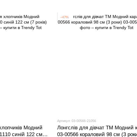
−47%
Артикул: 03-00566-21056
хлопчиків Модний
Лонгслів для дівчат ТМ Модний 
1110 синій 122 см
03-00566 кораловий 98 см (3 рок