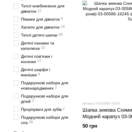
Теплі комбінезони для
12
дівчаток
9
Піжами для дівчаток
18
Халати для дівчаток
96
Теплі дитячі шапки
Дитячі панами та
32
капелюхи
Дитячі пов'язки і
17
косинки
Дитячі шарфи і
9
манішки
Подарункові набори для
2
новонароджених
Подарункові набори для
3
дітей
Артикул: 03-00586-16245
2
Прорізувачі для зубів
Шапка зимова Схеми
Модний карапуз 03-0
Подарункові набори для
28
спа
см (6-8 років)
50 грн