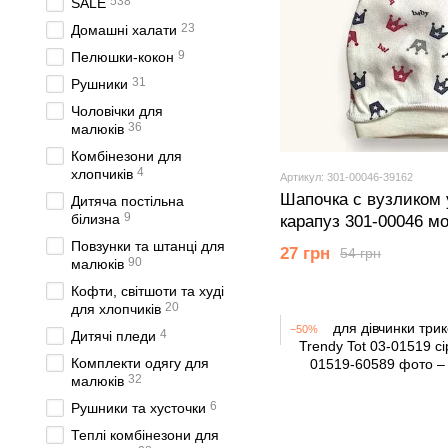
538
SALE
23
Домашні халати
9
Пелюшки-кокон
31
Рушники
Чоловічки для
36
малюків
Комбінезони для
4
хлопчиків
Артикул: 301-00046-39162
Шапочка c вузликом 
Дитяча постільна
9
білизна
карапуз 301-00046 м
44 см (6-9 міс.)
Повзунки та штанці для
27 грн
54 грн
90
малюків
Кофти, світшоти та худі
20
для хлопчиків
−50%
4
Дитячі пледи
Комплекти одягу для
32
малюків
6
Рушники та хусточки
Теплі комбінезони для