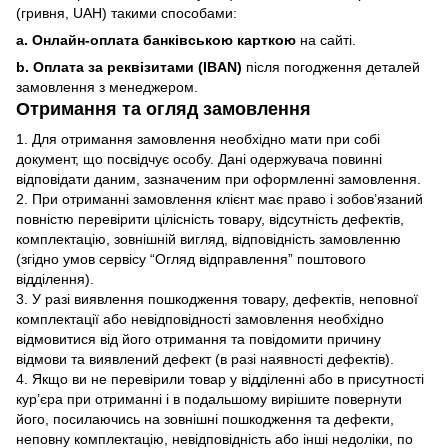
(гривня, UAH) такими способами:
a. Онлайн-оплата банківською карткою
на сайті.
b. Оплата за реквізитами (IBAN)
після погодження деталей
замовлення з менеджером.
Отримання та огляд замовлення
1. Для отримання замовлення необхідно мати при собі
документ, що посвідчує особу. Дані одержувача повинні
відповідати даним, зазначеним при оформленні замовлення.
2. При отриманні замовлення клієнт має право і зобов’язаний
повністю перевірити цілісність товару, відсутність дефектів,
комплектацію, зовнішній вигляд, відповідність замовленню
(згідно умов сервісу “Огляд відправлення” поштового
відділення).
3. У разі виявлення пошкодження товару, дефектів, неповної
комплектації або невідповідності замовлення необхідно
відмовитися від його отримання та повідомити причину
відмови та виявлений дефект (в разі наявності дефектів).
4. Якщо ви не перевірили товар у відділенні або в присутності
кур’єра при отриманні і в подальшому вирішите повернути
його, посилаючись на зовнішні пошкодження та дефекти,
неповну комплектацію, невідповідність або інші недоліки, по