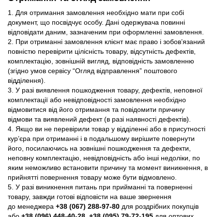
1. Для отримання замовлення необхідно мати при собі
документ, що посвідчує особу. Дані одержувача повинні
відповідати даним, зазначеним при оформленні замовлення.
2. При отриманні замовлення клієнт має право і зобов’язаний
повністю перевірити цілісність товару, відсутність дефектів,
комплектацію, зовнішній вигляд, відповідність замовленню
(згідно умов сервісу “Огляд відправлення” поштового
відділення).
3. У разі виявлення пошкодження товару, дефектів, неповної
комплектації або невідповідності замовлення необхідно
відмовитися від його отримання та повідомити причину
відмови та виявлений дефект (в разі наявності дефектів).
4. Якщо ви не перевірили товар у відділенні або в присутності
кур’єра при отриманні і в подальшому вирішите повернути
його, посилаючись на зовнішні пошкодження та дефекти,
неповну комплектацію, невідповідність або інші недоліки, по
яким неможливо встановити причину та момент виникнення, в
прийнятті повернення товару може бути відмовлено.
5. У разі виникнення питань при прийманні та поверненні
товару, завжди готові відповісти на ваше звернення
до менеджера
+38 (067) 288-97-80
для роздрібних покупців
або
+38 (096) 448-40-28, +38 (095) 79-72-195
для оптових