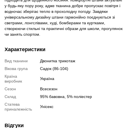
підходить для щоденного носіння. Комфортні штани актуальні
у будь-яку пору року, адже тканина добре пропускає повітря і
водночас зберігає тепло в прохолодну погоду. Завдяки
універсальному дизайну штани гармонійно поєднуються зі
светрами, лонгслівами, худі, бомберами та куртками,
створюючи стильні та практичні образи для школи, прогулянок
чи занять спортом.
Характеристики
Вид тканини
Двонитка трикотаж
Вікова група
Садок (86-104)
Країна
Україна
виробник
Сезон
Всесезон
Склад
95% бавовна, 5% поліестер
Статева
Унісекс
приналежність
Відгуки