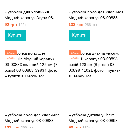
Футболка для хлопчиків
Футболка поло для хлопчиків
Модний карапуз Акули 03-
Модний карапуз 03-00883
00652 сірий 128 см (8 років)
сірий 116 см (6 років)
92 грн
133 грн
183 грн
266 грн
Купити
Купити
SALE
SALE
−50%
−50%
Футболка поло для хлопчиків
Футболка дитяча унісекс
Модний карапуз 03-00883
Модний карапуз 03-00898
зелений 122 см (7 років)
синій 128 см (8 років)
133 грн
90 грн
266 грн
179 грн