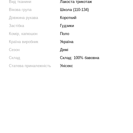
Вид тканини
Лакоста трикотаж
Вікова група
Школа (110-134)
Довжина рукава
Короткий
Застібка
Гудзики
Комір, капюшон
Поло
Країна виробник
Україна
Сезон
Демі
Склад
Склад: 100% бавовна
Статева приналежність
Унісекс