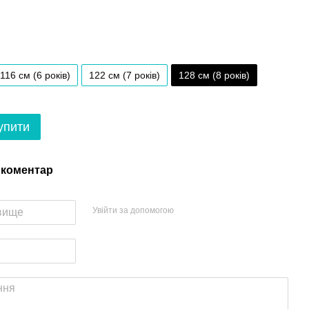
116 см (6 років)
122 см (7 років)
128 см (8 років)
упити
 коментар
Увійти за допомогою