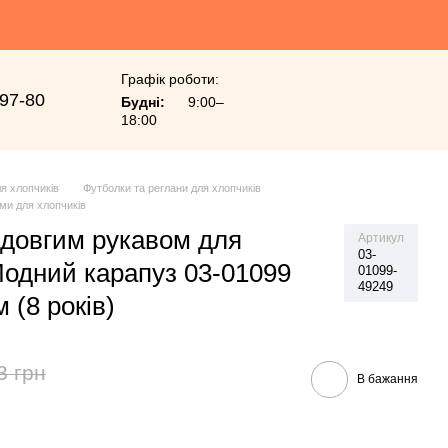
Графік роботи:
-97-80
Будні:
9:00–
18:00
я хлопчиків
Футболки та реглани для хлопчиків
ми для хлопчиків
 довгим рукавом для
Артикул
03-
Модний карапуз 03-01099
01099-
49249
 (8 років)
3 грн
В бажання