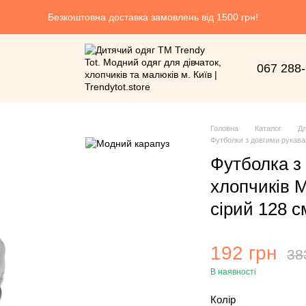
Безкоштовна доставка замовлень від 1500 грн!
067 288
Головна
Каталог
Дл
Футболки з довгими рукава
Футболка з
хлопчиків 
сірий 128 см
192 грн
38
В наявності
Колір