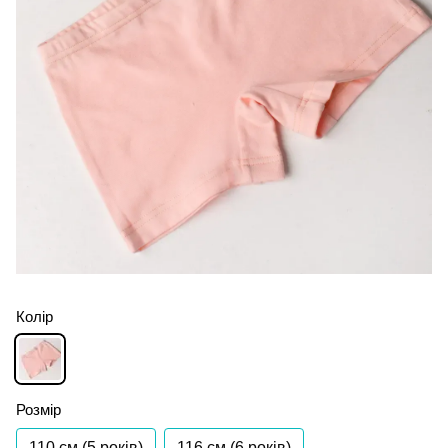
Колір
Розмір
110 см (5 років)
116 см (6 років)