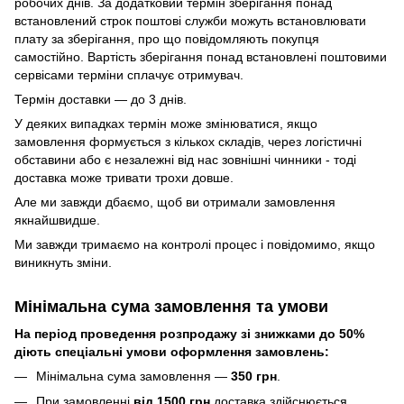
робочих днів. За додатковий термін зберігання понад
встановлений строк поштові служби можуть встановлювати
плату за зберігання, про що повідомляють покупця
самостійно. Вартість зберігання понад вcтановлені поштовими
сервісами терміни сплачує отримувач.
Термін доставки — до 3 днів.
У деяких випадках термін може змінюватися, якщо
замовлення формується з кількох складів, через логістичні
обставини або є незалежні від нас зовнішні чинники - тоді
доставка може тривати трохи довше.
Але ми завжди дбаємо, щоб ви отримали замовлення
якнайшвидше.
Ми завжди тримаємо на контролі процес і повідомимо, якщо
виникнуть зміни.
Мінімальна сума замовлення та умови
На період проведення розпродажу зі знижками до 50%
діють спеціальні умови оформлення замовлень:
Мінімальна сума замовлення —
350 грн
.
При замовленні
від 1500 грн
доставка здійснюється