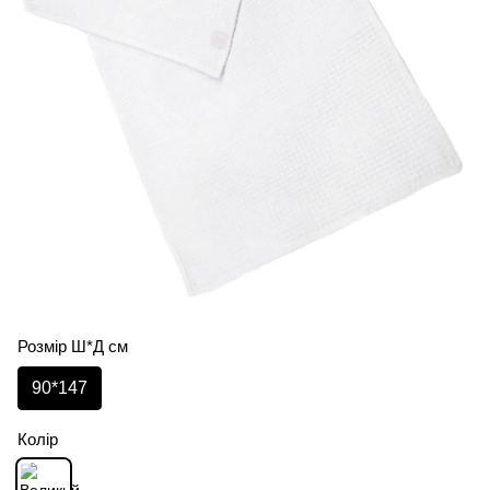
Розмір Ш*Д см
90*147
Колір