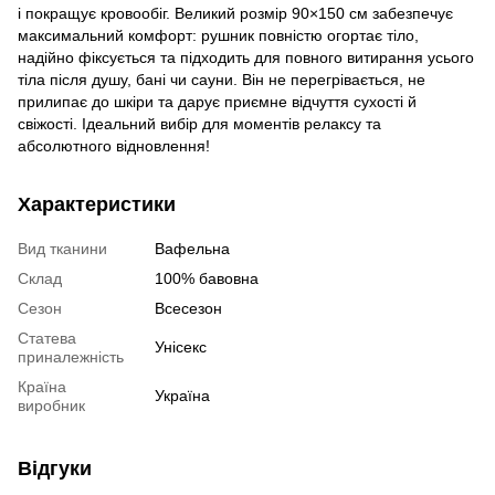
і покращує кровообіг. Великий розмір 90×150 см забезпечує
максимальний комфорт: рушник повністю огортає тіло,
надійно фіксується та підходить для повного витирання усього
тіла після душу, бані чи сауни. Він не перегрівається, не
прилипає до шкіри та дарує приємне відчуття сухості й
свіжості. Ідеальний вибір для моментів релаксу та
абсолютного відновлення!
Характеристики
Вид тканини
Вафельна
Склад
100% бавовна
Сезон
Всесезон
Статева
Унісекс
приналежність
Країна
Україна
виробник
Відгуки