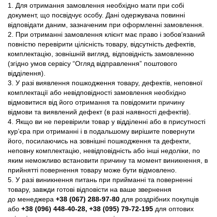
1. Для отримання замовлення необхідно мати при собі
документ, що посвідчує особу. Дані одержувача повинні
відповідати даним, зазначеним при оформленні замовлення.
2. При отриманні замовлення клієнт має право і зобов’язаний
повністю перевірити цілісність товару, відсутність дефектів,
комплектацію, зовнішній вигляд, відповідність замовленню
(згідно умов сервісу “Огляд відправлення” поштового
відділення).
3. У разі виявлення пошкодження товару, дефектів, неповної
комплектації або невідповідності замовлення необхідно
відмовитися від його отримання та повідомити причину
відмови та виявлений дефект (в разі наявності дефектів).
4. Якщо ви не перевірили товар у відділенні або в присутності
кур’єра при отриманні і в подальшому вирішите повернути
його, посилаючись на зовнішні пошкодження та дефекти,
неповну комплектацію, невідповідність або інші недоліки, по
яким неможливо встановити причину та момент виникнення, в
прийнятті повернення товару може бути відмовлено.
5. У разі виникнення питань при прийманні та поверненні
товару, завжди готові відповісти на ваше звернення
до менеджера
+38 (067) 288-97-80
для роздрібних покупців
або
+38 (096) 448-40-28, +38 (095) 79-72-195
для оптових