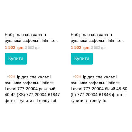
Набір для спа халат і
Набір для спа халат і
рушники вафельні Infinite
рушники вафельні Infinite
Lavori 777-20004 індіго 48-50
Lavori 777-20004 блакитний
1 502 грн
1 502 грн
3 003 грн
3 003 грн
(L)
48-50 (L)
Купити
Купити
−50%
−50%