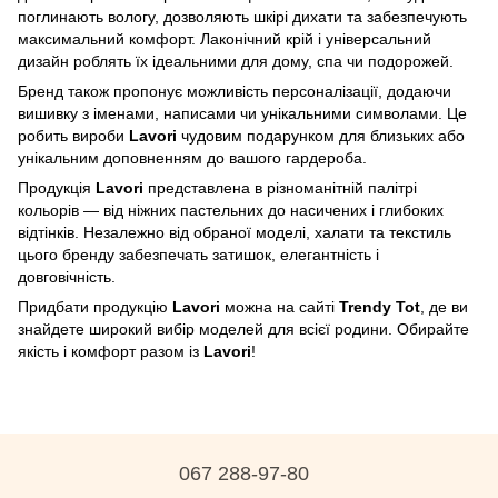
поглинають вологу, дозволяють шкірі дихати та забезпечують
максимальний комфорт. Лаконічний крій і універсальний
дизайн роблять їх ідеальними для дому, спа чи подорожей.
Бренд також пропонує можливість персоналізації, додаючи
вишивку з іменами, написами чи унікальними символами. Це
робить вироби
Lavori
чудовим подарунком для близьких або
унікальним доповненням до вашого гардероба.
Продукція
Lavori
представлена в різноманітній палітрі
кольорів — від ніжних пастельних до насичених і глибоких
відтінків. Незалежно від обраної моделі, халати та текстиль
цього бренду забезпечать затишок, елегантність і
довговічність.
Придбати продукцію
Lavori
можна на сайті
Trendy Tot
, де ви
знайдете широкий вибір моделей для всієї родини. Обирайте
якість і комфорт разом із
Lavori
!
067 288-97-80