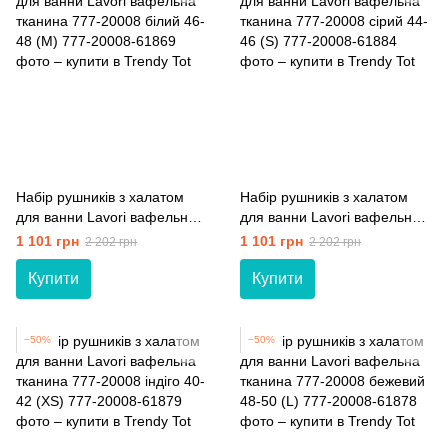
Набір рушників з халатом
Набір рушників з халатом
для ванни Lavori вафельна
для ванни Lavori вафельна
тканина 777-20008 білий 46-
тканина 777-20008 сірий 44-
1 101 грн
1 101 грн
2 202 грн
2 202 грн
48 (M)
46 (S)
Купити
Купити
−50%
−50%