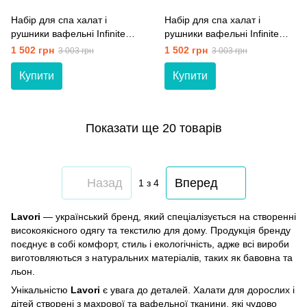
Набір для спа халат і
Набір для спа халат і
рушники вафельні Infinite
рушники вафельні Infinite
Lavori 777-20004 рожевий
Lavori 777-20004 білий 48-50
1 502 грн
1 502 грн
3 003 грн
3 003 грн
40-42 (XS)
(L)
Купити
Купити
Показати ще 20 товарів
Назад
Вперед
1
з 4
Lavori
— український бренд, який спеціалізується на створенні
високоякісного одягу та текстилю для дому. Продукція бренду
поєднує в собі комфорт, стиль і екологічність, адже всі вироби
виготовляються з натуральних матеріалів, таких як бавовна та
льон.
Унікальністю
Lavori
є увага до деталей. Халати для дорослих і
дітей створені з махрової та вафельної тканини, які чудово