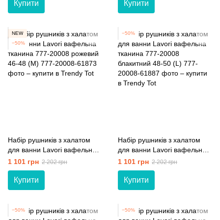
Купити
Купити
NEW
−50%
−50%
Набір рушників з халатом
Набір рушників з халатом
для ванни Lavori вафельна
для ванни Lavori вафельна
тканина 777-20008 рожевий
тканина 777-20008
1 101 грн
1 101 грн
2 202 грн
2 202 грн
46-48 (M)
блакитний 48-50 (L)
Купити
Купити
−50%
−50%