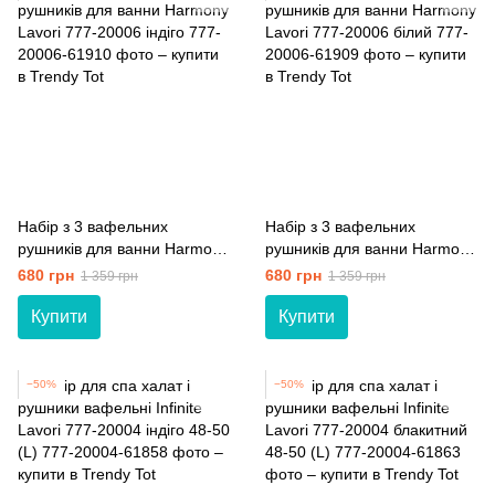
Набір з 3 вафельних
Набір з 3 вафельних
рушників для ванни Harmony
рушників для ванни Harmony
Lavori 777-20006 індіго
Lavori 777-20006 білий
680 грн
680 грн
1 359 грн
1 359 грн
Купити
Купити
−50%
−50%