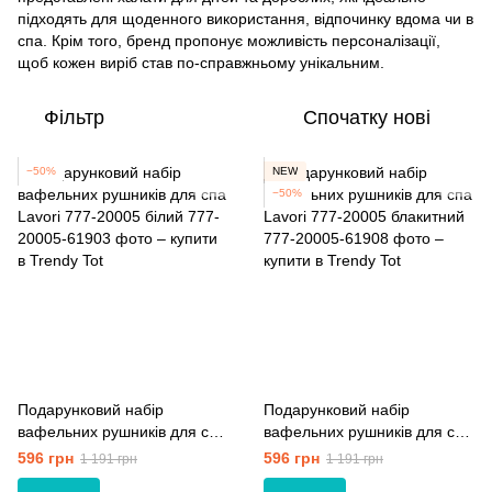
підходять для щоденного використання, відпочинку вдома чи в
спа. Крім того, бренд пропонує можливість персоналізації,
щоб кожен виріб став по-справжньому унікальним.
Фільтр
Спочатку нові
−50%
NEW
−50%
Подарунковий набір
Подарунковий набір
вафельних рушників для спа
вафельних рушників для спа
Lavori 777-20005 білий
Lavori 777-20005 блакитний
596 грн
596 грн
1 191 грн
1 191 грн