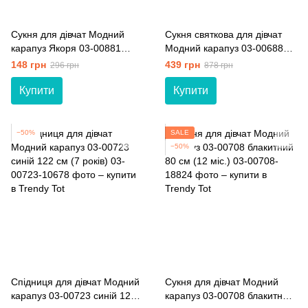
Сукня для дівчат Модний
Сукня святкова для дівчат
карапуз Якоря 03-00881
Модний карапуз 03-00688
синій 122 см (7 років)
молочний 104 см (4 роки)
148 грн
439 грн
296 грн
878 грн
Купити
Купити
−50%
SALE
−50%
Спідниця для дівчат Модний
Сукня для дівчат Модний
карапуз 03-00723 синій 122
карапуз 03-00708 блакитний