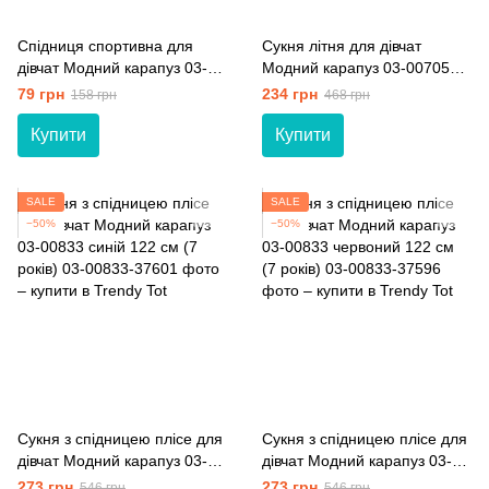
Спідниця спортивна для
Сукня літня для дівчат
дівчат Модний карапуз 03-
Модний карапуз 03-00705
00730 синій 128 см (8 років)
блакитний 128 см (8 років)
79 грн
234 грн
158 грн
468 грн
Купити
Купити
SALE
SALE
−50%
−50%
Сукня з спідницею плісе для
Сукня з спідницею плісе для
дівчат Модний карапуз 03-
дівчат Модний карапуз 03-
00833 синій 122 см (7 років)
00833 червоний 122 см (7
273 грн
273 грн
546 грн
546 грн