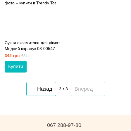
Сукня оксамитова для дівчат
Модний карапуз 03-00547
молочний світлий 128 см (8
342 грн
684 грн
років)
Купити
Назад
Вперед
3
з 3
067 288-97-80