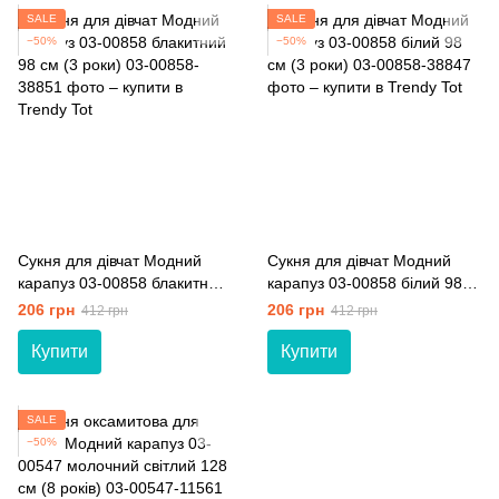
SALE
SALE
−50%
−50%
Сукня для дівчат Модний
Сукня для дівчат Модний
карапуз 03-00858 блакитний
карапуз 03-00858 білий 98
98 см (3 роки)
см (3 роки)
206 грн
206 грн
412 грн
412 грн
Купити
Купити
SALE
−50%