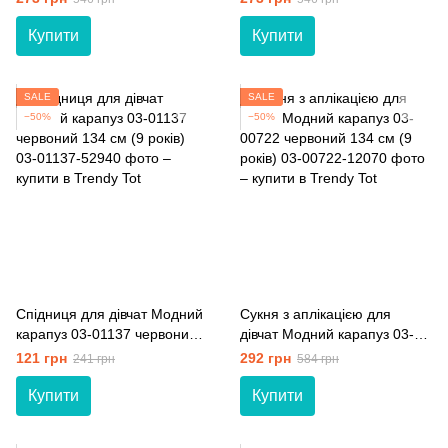
років)
Купити
Купити
SALE
SALE
−50%
−50%
Спідниця для дівчат Модний
Сукня з аплікацією для
карапуз 03-01137 червоний
дівчат Модний карапуз 03-
134 см (9 років)
00722 червоний 134 см (9
121 грн
292 грн
241 грн
584 грн
років)
Купити
Купити