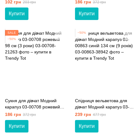
см (7 років)
80 см (12 мiс.)
102 грн
186 грн
203 грн
372 грн
Купити
Купити
SALE
−50%
−50%
Сукня для дівчат Модний
Спідниця вельветова для
карапуз 03-00708 рожевий
дівчат Модний карапуз 03-
98 см (3 роки)
00863 синій 134 см (9 років)
186 грн
239 грн
372 грн
477 грн
Купити
Купити