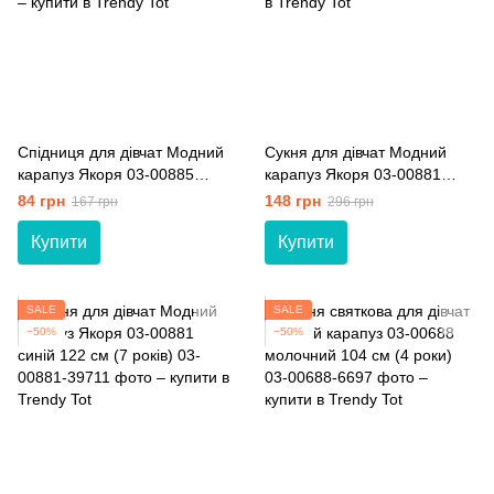
Спідниця для дівчат Модний
Сукня для дівчат Модний
карапуз Якоря 03-00885
карапуз Якоря 03-00881
червоний 128 см (8 років)
білий 122 см (7 років)
84 грн
148 грн
167 грн
296 грн
Купити
Купити
SALE
SALE
−50%
−50%