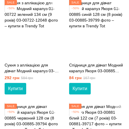
SALE
SALE
−50%
−50%
Сукня з аплікацією для
Спідниця для дівчат Модний
дівчат Модний карапуз 03-
карапуз Якоря 03-00885
00722 зелений 134 см (9
синій 128 см (8 років)
292 грн
84 грн
584 грн
167 грн
років)
Купити
Купити
SALE
SALE
−50%
−50%