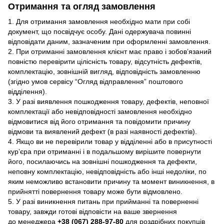
Отримання та огляд замовлення
1. Для отримання замовлення необхідно мати при собі
документ, що посвідчує особу. Дані одержувача повинні
відповідати даним, зазначеним при оформленні замовлення.
2. При отриманні замовлення клієнт має право і зобов’язаний
повністю перевірити цілісність товару, відсутність дефектів,
комплектацію, зовнішній вигляд, відповідність замовленню
(згідно умов сервісу “Огляд відправлення” поштового
відділення).
3. У разі виявлення пошкодження товару, дефектів, неповної
комплектації або невідповідності замовлення необхідно
відмовитися від його отримання та повідомити причину
відмови та виявлений дефект (в разі наявності дефектів).
4. Якщо ви не перевірили товар у відділенні або в присутності
кур’єра при отриманні і в подальшому вирішите повернути
його, посилаючись на зовнішні пошкодження та дефекти,
неповну комплектацію, невідповідність або інші недоліки, по
яким неможливо встановити причину та момент виникнення, в
прийнятті повернення товару може бути відмовлено.
5. У разі виникнення питань при прийманні та поверненні
товару, завжди готові відповісти на ваше звернення
до менеджера
+38 (067) 288-97-80
для роздрібних покупців