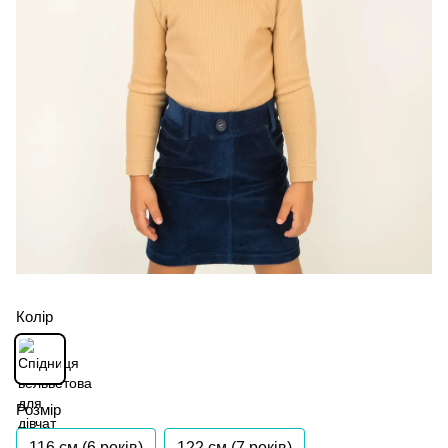
Колір
Розмір
116 см (6 років)
122 см (7 років)