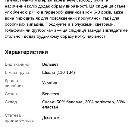
та еластичний матеріал забезпечує свободу рухів, а
насичений колір додає образу виразності. Ця спідниця стане
улюбленою річчю в гардеробі дівчинки віком 6-9 років, адже
вона підходить як для повсякденних прогулянок, так і для
особливих випадків. Поєднуйте її з блузками, светрами,
гольфами чи футболками — ця спідниця завжди виглядатиме
стильно і додає будь-якому образу нотку чарівності!
Характеристики
Вид тканини
Вельвет
Вікова група
Школа (110-134)
Країна
Україна
виробник
Сезон
Всесезон
Склад
Склад: 50% бавовна, 20% полiестер, 30%
еластан
Статева
Дівчатам
приналежність