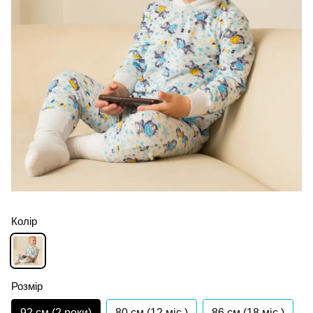
Колір
Розмір
92 см (2 роки)
80 см (12 мiс.)
86 см (18 мiс.)