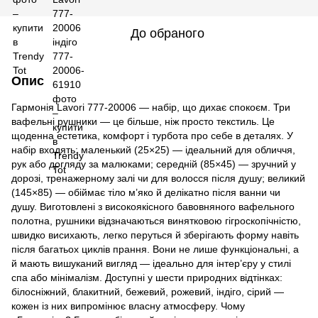
До обраного
Опис
Гармонія Lavori 777-20006 — набір, що дихає спокоєм. Три
вафельні рушники — це більше, ніж просто текстиль. Це
щоденна естетика, комфорт і турбота про себе в деталях. У
набір входять: маленький (25×25) — ідеальний для обличчя,
рук або догляду за малюками; середній (85×45) — зручний у
дорозі, тренажерному залі чи для волосся після душу; великий
(145×85) — обіймає тіло м’яко й делікатно після ванни чи
душу. Виготовлені з високоякісного бавовняного вафельного
полотна, рушники відзначаються винятковою гігроскопічністю,
швидко висихають, легко перуться й зберігають форму навіть
після багатьох циклів прання. Вони не лише функціональні, а
й мають вишуканий вигляд — ідеально для інтер’єру у стилі
спа або мінімалізм. Доступні у шести природних відтінках:
білосніжний, блакитний, бежевий, рожевий, індіго, сірий —
кожен із них випромінює власну атмосферу. Чому