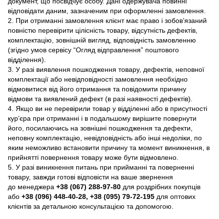
документ, що посвідчує особу. Дані одержувача повинні
відповідати даним, зазначеним при оформленні замовлення.
2. При отриманні замовлення клієнт має право і зобов’язаний
повністю перевірити цілісність товару, відсутність дефектів,
комплектацію, зовнішній вигляд, відповідність замовленню
(згідно умов сервісу “Огляд відправлення” поштового
відділення).
3. У разі виявлення пошкодження товару, дефектів, неповної
комплектації або невідповідності замовлення необхідно
відмовитися від його отримання та повідомити причину
відмови та виявлений дефект (в разі наявності дефектів).
4. Якщо ви не перевірили товар у відділенні або в присутності
кур’єра при отриманні і в подальшому вирішите повернути
його, посилаючись на зовнішні пошкодження та дефекти,
неповну комплектацію, невідповідність або інші недоліки, по
яким неможливо встановити причину та момент виникнення, в
прийнятті повернення товару може бути відмовлено.
5. У разі виникнення питань при прийманні та поверненні
товару, завжди готові відповісти на ваше звернення
до менеджера
+38 (067) 288-97-80
для роздрібних покупців
або
+38 (096) 448-40-28, +38 (095) 79-72-195
для оптових
клієнтів за детальною консультацією та допомогою.