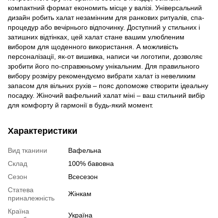
компактний формат економить місце у валізі. Універсальний
дизайн робить халат незамінним для ранкових ритуалів, спа-
процедур або вечірнього відпочинку. Доступний у стильних і
затишних відтінках, цей халат стане вашим улюбленим
вибором для щоденного використання. А можливість
персоналізації, як-от вишивка, написи чи логотипи, дозволяє
зробити його по-справжньому унікальним. Для правильного
вибору розміру рекомендуємо вибрати халат із невеликим
запасом для вільних рухів – пояс допоможе створити ідеальну
посадку. Жіночий вафельний халат міні – ваш стильний вибір
для комфорту й гармонії в будь-який момент.
Характеристики
Вид тканини
Вафельна
Склад
100% бавовна
Сезон
Всесезон
Статева
Жінкам
приналежність
Країна
Україна