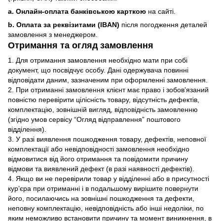
a. Онлайн-оплата банківською карткою
на сайті.
b. Оплата за реквізитами (IBAN)
після погодження деталей
замовлення з менеджером.
Отримання та огляд замовлення
1. Для отримання замовлення необхідно мати при собі
документ, що посвідчує особу. Дані одержувача повинні
відповідати даним, зазначеним при оформленні замовлення.
2. При отриманні замовлення клієнт має право і зобов’язаний
повністю перевірити цілісність товару, відсутність дефектів,
комплектацію, зовнішній вигляд, відповідність замовленню
(згідно умов сервісу “Огляд відправлення” поштового
відділення).
3. У разі виявлення пошкодження товару, дефектів, неповної
комплектації або невідповідності замовлення необхідно
відмовитися від його отримання та повідомити причину
відмови та виявлений дефект (в разі наявності дефектів).
4. Якщо ви не перевірили товар у відділенні або в присутності
кур’єра при отриманні і в подальшому вирішите повернути
його, посилаючись на зовнішні пошкодження та дефекти,
неповну комплектацію, невідповідність або інші недоліки, по
яким неможливо встановити причину та момент виникнення, в