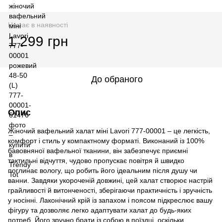
Немає в наявності
1 299 грн
До обраного
Опис
Жіночий вафельний халат міні Lavori 777-00001 – це легкість,
комфорт і стиль у компактному форматі. Виконаний із 100%
бавовняної вафельної тканини, він забезпечує приємні
тактильні відчуття, чудово пропускає повітря й швидко
поглинає вологу, що робить його ідеальним після душу чи
ванни. Завдяки укороченій довжині, цей халат створює настрій
грайливості й витонченості, зберігаючи практичність і зручність
у носінні. Лаконічний крій із запахом і поясом підкреслює вашу
фігуру та дозволяє легко адаптувати халат до будь-яких
потреб. Його зручно брати із собою в поїздці, оскільки