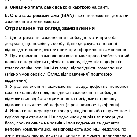
a. Онлайн-оплата банківською карткою
на сайті.
b. Оплата за реквізитами (IBAN)
після погодження деталей
замовлення з менеджером.
Отримання та огляд замовлення
1. Для отримання замовлення необхідно мати при собі
документ, що посвідчує особу. Дані одержувача повинні
відповідати даним, зазначеним при оформленні замовлення.
2. При отриманні замовлення клієнт має право і зобов’язаний
повністю перевірити цілісність товару, відсутність дефектів,
комплектацію, зовнішній вигляд, відповідність замовленню
(згідно умов сервісу “Огляд відправлення” поштового
відділення).
3. У разі виявлення пошкодження товару, дефектів, неповної
комплектації або невідповідності замовлення необхідно
відмовитися від його отримання та повідомити причину
відмови та виявлений дефект (в разі наявності дефектів).
4. Якщо ви не перевірили товар у відділенні або в присутності
кур’єра при отриманні і в подальшому вирішите повернути
його, посилаючись на зовнішні пошкодження та дефекти,
неповну комплектацію, невідповідність або інші недоліки, по
яким неможливо встановити причину та момент виникнення, в