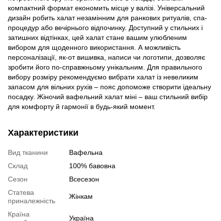
компактний формат економить місце у валізі. Універсальний
дизайн робить халат незамінним для ранкових ритуалів, спа-
процедур або вечірнього відпочинку. Доступний у стильних і
затишних відтінках, цей халат стане вашим улюбленим
вибором для щоденного використання. А можливість
персоналізації, як-от вишивка, написи чи логотипи, дозволяє
зробити його по-справжньому унікальним. Для правильного
вибору розміру рекомендуємо вибрати халат із невеликим
запасом для вільних рухів – пояс допоможе створити ідеальну
посадку. Жіночий вафельний халат міні – ваш стильний вибір
для комфорту й гармонії в будь-який момент.
Характеристики
Вид тканини
Вафельна
Склад
100% бавовна
Сезон
Всесезон
Статева
Жінкам
приналежність
Країна
Україна