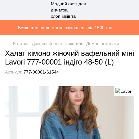
Безкоштовна доставка замовлень від 1500 грн!
Каталог
Домашній одяг і текстиль
Домашні халати
Халат-кімоно жіночий вафельний міні
Lavori 777-00001 індіго 48-50 (L)
Артикул:
777-00001-61544