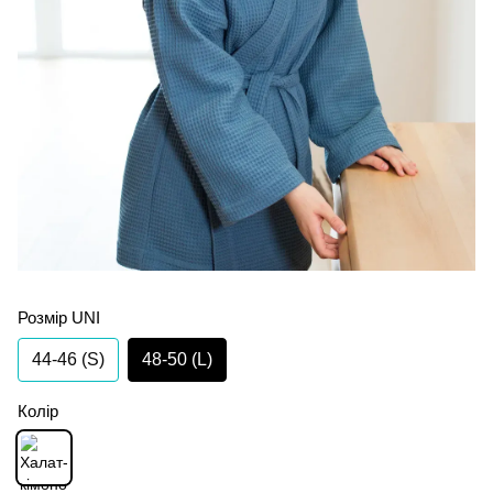
Розмір UNI
44-46 (S)
48-50 (L)
Колір