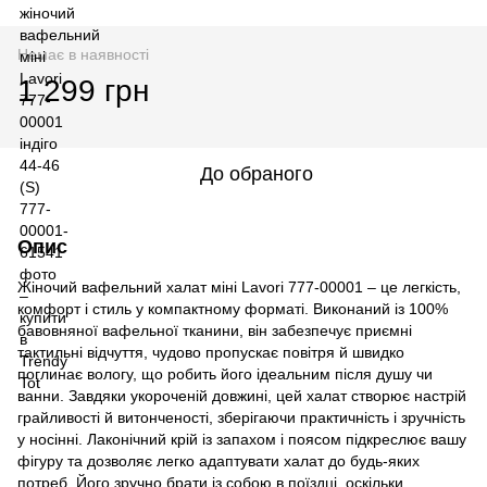
Немає в наявності
1 299 грн
До обраного
Опис
Жіночий вафельний халат міні Lavori 777-00001 – це легкість,
комфорт і стиль у компактному форматі. Виконаний із 100%
бавовняної вафельної тканини, він забезпечує приємні
тактильні відчуття, чудово пропускає повітря й швидко
поглинає вологу, що робить його ідеальним після душу чи
ванни. Завдяки укороченій довжині, цей халат створює настрій
грайливості й витонченості, зберігаючи практичність і зручність
у носінні. Лаконічний крій із запахом і поясом підкреслює вашу
фігуру та дозволяє легко адаптувати халат до будь-яких
потреб. Його зручно брати із собою в поїздці, оскільки