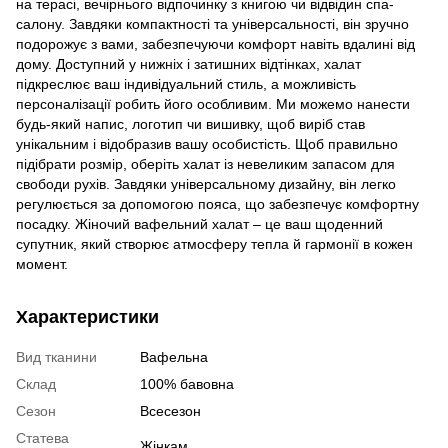
на терасі, вечірнього відпочинку з книгою чи відвідин спа-
салону. Завдяки компактності та універсальності, він зручно
подорожує з вами, забезпечуючи комфорт навіть вдалині від
дому. Доступний у нижніх і затишних відтінках, халат
підкреслює ваш індивідуальний стиль, а можливість
персоналізації робить його особливим. Ми можемо нанести
будь-який напис, логотип чи вишивку, щоб виріб став
унікальним і відобразив вашу особистість. Щоб правильно
підібрати розмір, оберіть халат із невеликим запасом для
свободи рухів. Завдяки універсальному дизайну, він легко
регулюється за допомогою пояса, що забезпечує комфортну
посадку. Жіночий вафельний халат – це ваш щоденний
супутник, який створює атмосферу тепла й гармонії в кожен
момент.
Характеристики
Вид тканини
Вафельна
Склад
100% бавовна
Сезон
Всесезон
Статева
Жінкам