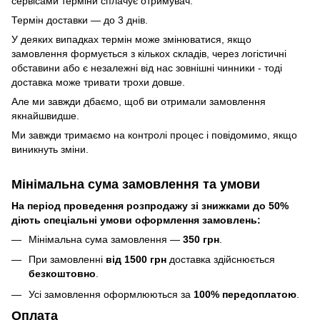
сервісами терміни сплачує отримувач.
Термін доставки — до 3 днів.
У деяких випадках термін може змінюватися, якщо
замовлення формується з кількох складів, через логістичні
обставини або є незалежні від нас зовнішні чинники - тоді
доставка може тривати трохи довше.
Але ми завжди дбаємо, щоб ви отримали замовлення
якнайшвидше.
Ми завжди тримаємо на контролі процес і повідомимо, якщо
виникнуть зміни.
Мінімальна сума замовлення та умови
На період проведення розпродажу зі знижками до 50%
діють спеціальні умови оформлення замовлень:
Мінімальна сума замовлення —
350 грн
.
При замовленні
від 1500 грн
доставка здійснюється
безкоштовно
.
Усі замовлення оформлюються за
100% передоплатою
.
Оплата