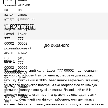
Статус не вибраний
1 620 грн
До обраного
Опис
Жіночий вафельний халат Lavori 777-00002 – це поєднання
легкості, комфорту й витонченості, створене для вашого
затишку. Виконаний із 100% бавовняної вафельної тканини,
він чудово пропускає повітря, м'яко огортає тіло та швидко
поглинає вологу після душі чи ванни. Лаконічний крій із
запахом надає елегантності та дозволяє легко адаптувати
халат під будь-який тип фігури, забезпечуючи зручність у
носінні. Цей халат стане ідеальним вибором для ранкової кави