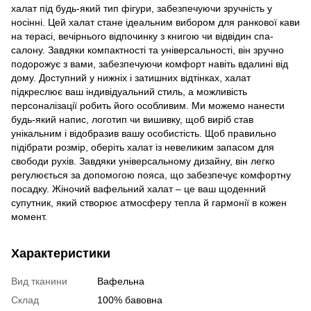
халат під будь-який тип фігури, забезпечуючи зручність у
носінні. Цей халат стане ідеальним вибором для ранкової кави
на терасі, вечірнього відпочинку з книгою чи відвідин спа-
салону. Завдяки компактності та універсальності, він зручно
подорожує з вами, забезпечуючи комфорт навіть вдалині від
дому. Доступний у нижніх і затишних відтінках, халат
підкреслює ваш індивідуальний стиль, а можливість
персоналізації робить його особливим. Ми можемо нанести
будь-який напис, логотип чи вишивку, щоб виріб став
унікальним і відобразив вашу особистість. Щоб правильно
підібрати розмір, оберіть халат із невеликим запасом для
свободи рухів. Завдяки універсальному дизайну, він легко
регулюється за допомогою пояса, що забезпечує комфортну
посадку. Жіночий вафельний халат – це ваш щоденний
супутник, який створює атмосферу тепла й гармонії в кожен
момент.
Характеристики
Вид тканини
Вафельна
Склад
100% бавовна