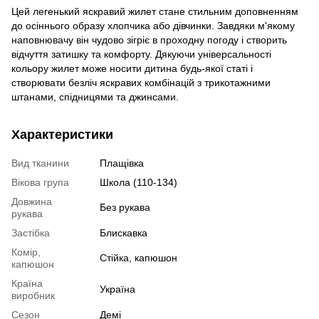
Цей легенький яскравий жилет стане стильним доповненням
до осіннього образу хлопчика або дівчинки. Завдяки м'якому
наповнювачу він чудово зігріє в проходну погоду і створить
відчуття затишку та комфорту. Дякуючи універсальності
кольору жилет може носити дитина будь-якої статі і
створювати безліч яскравих комбінацій з трикотажними
штанами, спідницями та джинсами.
Характеристики
Вид тканини
Плащівка
Вікова група
Школа (110-134)
Довжина
Без рукава
рукава
Застібка
Блискавка
Комір,
Стійка, капюшон
капюшон
Країна
Україна
виробник
Сезон
Демі