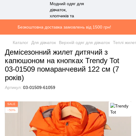
Безкоштовна доставка замовлень від 1500 грн!
Каталог
Для дівчаток
Верхній одяг для дівчаток
Теплі жилет
Демісезонний жилет дитячий з
капюшоном на кнопках Trendy Tot
03-01509 помаранчевий 122 см (7
років)
Артикул:
03-01509-61059
SALE
−50%