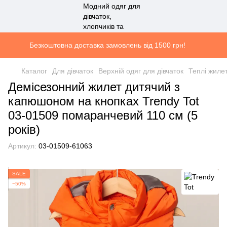
Безкоштовна доставка замовлень від 1500 грн!
Каталог
Для дівчаток
Верхній одяг для дівчаток
Теплі жилет
Демісезонний жилет дитячий з
капюшоном на кнопках Trendy Tot
03-01509 помаранчевий 110 см (5
років)
Артикул:
03-01509-61063
SALE
−50%