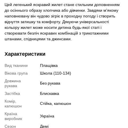
Цей легенький яскравий жилет стане стильним доповненням
до осіннього образу хлопчика або дівчинки. Завдяки м'якому
наповнювачу він чудово зігріє в проходну погоду і створить
відчуття затишку та комфорту. Дякуючи універсальності
кольору жилет може носити дитина будь-якої статі і
створювати безліч яскравих комбінацій з трикотажними
штанами, спідницями та джинсами.
Характеристики
Вид тканини
Плащівка
Вікова група
Школа (110-134)
Довжина
Без рукава
рукава
Застібка
Блискавка
Комір,
Стійка, капюшон
капюшон
Країна
Україна
виробник
Сезон
Демі