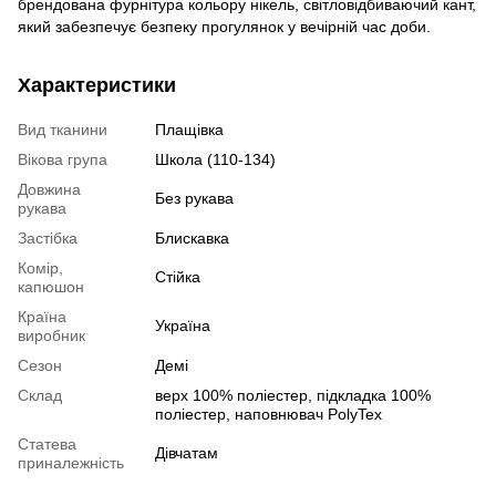
брендована фурнітура кольору нікель, світловідбиваючий кант,
який забезпечує безпеку прогулянок у вечірній час доби.
Характеристики
Вид тканини
Плащівка
Вікова група
Школа (110-134)
Довжина
Без рукава
рукава
Застібка
Блискавка
Комір,
Стійка
капюшон
Країна
Україна
виробник
Сезон
Демі
Склад
верх 100% поліестер, пiдкладка 100%
поліестер, наповнювач PolyTex
Статева
Дівчатам
приналежність