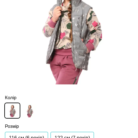
Колір
Розмір
116 см (6 років)
122 см (7 років)