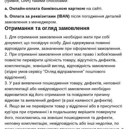
(гривня, UAH) такими способами:
a. Онлайн-оплата банківською карткою
на сайті.
b. Оплата за реквізитами (IBAN)
після погодження деталей
замовлення з менеджером.
Отримання та огляд замовлення
1. Для отримання замовлення необхідно мати при собі
документ, що посвідчує особу. Дані одержувача повинні
відповідати даним, зазначеним при оформленні замовлення.
2. При отриманні замовлення клієнт має право і зобов’язаний
повністю перевірити цілісність товару, відсутність дефектів,
комплектацію, зовнішній вигляд, відповідність замовленню
(згідно умов сервісу “Огляд відправлення” поштового
відділення).
3. У разі виявлення пошкодження товару, дефектів, неповної
комплектації або невідповідності замовлення необхідно
відмовитися від його отримання та повідомити причину
відмови та виявлений дефект (в разі наявності дефектів).
4. Якщо ви не перевірили товар у відділенні або в присутності
кур’єра при отриманні і в подальшому вирішите повернути
його, посилаючись на зовнішні пошкодження та дефекти,
неповну комплектацію, невідповідність або інші недоліки, по