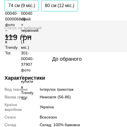
74 см (9 мiс.)
80 см (12 мiс.)
Статус не вибраний
119 грн
До обраного
Характеристики
Вид тканини
Інтерлок трикотаж
Вікова група
Немовля (56-86)
Країна
Україна
виробник
Сезон
Всесезон
Склад
Склад: 100% бавовна