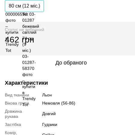
80 см (12 мiс.)
Статус не вибраний
462 грн
До обраного
Характеристики
Вид тканини
Льон
Вікова група
Немовля (56-86)
Довжина
Довгий
рукава
Застібка
Гудзики
Комір,