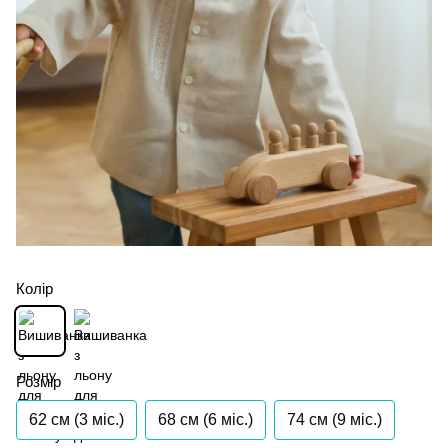
Колір
Розмір
62 см (3 мiс.)
68 см (6 мiс.)
74 см (9 мiс.)