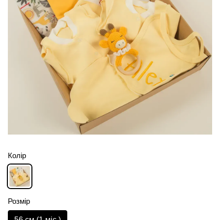
Колір
Розмір
56 см (1 мiс.)