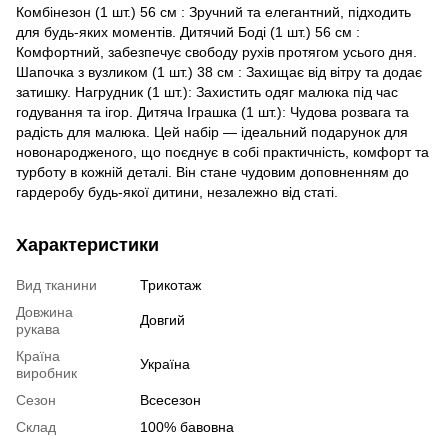
Комбінезон (1 шт.) 56 см : Зручний та елегантний, підходить
для будь-яких моментів. Дитячий Боді (1 шт.) 56 см :
Комфортний, забезпечує свободу рухів протягом усього дня.
Шапочка з вузликом (1 шт.) 38 см : Захищає від вітру та додає
затишку. Нагрудник (1 шт.): Захистить одяг малюка під час
годування та ігор. Дитяча Іграшка (1 шт.): Чудова розвага та
радість для малюка. Цей набір — ідеальний подарунок для
новонародженого, що поєднує в собі практичність, комфорт та
турботу в кожній деталі. Він стане чудовим доповненням до
гардеробу будь-якої дитини, незалежно від статі.
Характеристики
Вид тканини
Трикотаж
Довжина
Довгий
рукава
Країна
Україна
виробник
Сезон
Всесезон
Склад
100% бавовна