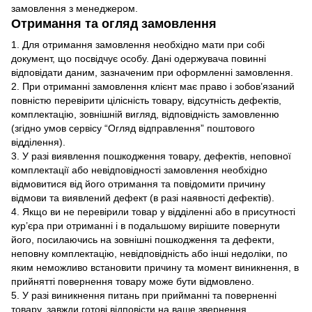
замовлення з менеджером.
Отримання та огляд замовлення
1. Для отримання замовлення необхідно мати при собі
документ, що посвідчує особу. Дані одержувача повинні
відповідати даним, зазначеним при оформленні замовлення.
2. При отриманні замовлення клієнт має право і зобов’язаний
повністю перевірити цілісність товару, відсутність дефектів,
комплектацію, зовнішній вигляд, відповідність замовленню
(згідно умов сервісу “Огляд відправлення” поштового
відділення).
3. У разі виявлення пошкодження товару, дефектів, неповної
комплектації або невідповідності замовлення необхідно
відмовитися від його отримання та повідомити причину
відмови та виявлений дефект (в разі наявності дефектів).
4. Якщо ви не перевірили товар у відділенні або в присутності
кур’єра при отриманні і в подальшому вирішите повернути
його, посилаючись на зовнішні пошкодження та дефекти,
неповну комплектацію, невідповідність або інші недоліки, по
яким неможливо встановити причину та момент виникнення, в
прийнятті повернення товару може бути відмовлено.
5. У разі виникнення питань при прийманні та поверненні
товару, завжди готові відповісти на ваше звернення