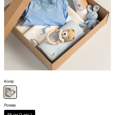
Колір
Розмір
56 см (1 мiс.)