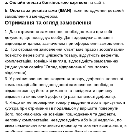
a. Онлайн-оплата банківською карткою
на сайті.
b. Оплата за реквізитами (IBAN)
після погодження деталей
замовлення з менеджером.
Отримання та огляд замовлення
1. Для отримання замовлення необхідно мати при собі
документ, що посвідчує особу. Дані одержувача повинні
відповідати даним, зазначеним при оформленні замовлення.
2. При отриманні замовлення клієнт має право і зобов’язаний
повністю перевірити цілісність товару, відсутність дефектів,
комплектацію, зовнішній вигляд, відповідність замовленню
(згідно умов сервісу “Огляд відправлення” поштового
відділення).
3. У разі виявлення пошкодження товару, дефектів, неповної
комплектації або невідповідності замовлення необхідно
відмовитися від його отримання та повідомити причину
відмови та виявлений дефект (в разі наявності дефектів).
4. Якщо ви не перевірили товар у відділенні або в присутності
кур’єра при отриманні і в подальшому вирішите повернути
його, посилаючись на зовнішні пошкодження та дефекти,
неповну комплектацію, невідповідність або інші недоліки, по
яким неможливо встановити причину та момент виникнення, в
прийнятті повернення товару може бути відмовлено.