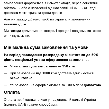
замовлення формується з кількох складів, через логістичні
обставини або є незалежні від нас зовнішні чинники - тоді
доставка може тривати трохи довше.
Але ми завжди дбаємо, щоб ви отримали замовлення
якнайшвидше.
Ми завжди тримаємо на контролі процес і повідомимо, якщо
виникнуть зміни.
Мінімальна сума замовлення та умови
На період проведення розпродажу зі знижками до 50%
діють спеціальні умови оформлення замовлень:
Мінімальна сума замовлення —
350 грн
.
При замовленні
від 1500 грн
доставка здійснюється
безкоштовно
.
Усі замовлення оформлюються за
100% передоплатою
.
Оплата
Оплата приймається лише у національній валюті України
(гривня, UAH) такими способами: