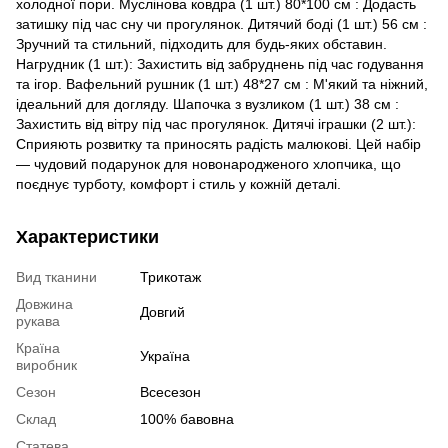
холодної пори. Муслінова ковдра (1 шт.) 80*100 см : Додасть
затишку під час сну чи прогулянок. Дитячий боді (1 шт.) 56 см :
Зручний та стильний, підходить для будь-яких обставин.
Нагрудник (1 шт.): Захистить від забруднень під час годування
та ігор. Вафельний рушник (1 шт.) 48*27 см : М'який та ніжний,
ідеальний для догляду. Шапочка з вузликом (1 шт.) 38 см :
Захистить від вітру під час прогулянок. Дитячі іграшки (2 шт.):
Сприяють розвитку та приносять радість малюкові. Цей набір
— чудовий подарунок для новонародженого хлопчика, що
поєднує турботу, комфорт і стиль у кожній деталі.
Характеристики
Вид тканини
Трикотаж
Довжина
Довгий
рукава
Країна
Україна
виробник
Сезон
Всесезон
Склад
100% бавовна
Статева