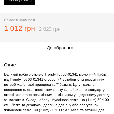
Немає в наявності
1 012 грн
2 023 грн
До обраного
Опис
Великий набір з сукнею Trendy Tot 03-01341 молочний Набір
від Trendy Tot 03-01341 створений з любов'ю та розумінням
потреб маленької принцеси та її батьків. Це унікальне
поєднання елегантності, комфорту та найвищого стандарту
якості, яке стане незамінним помічником у щоденному догляді
за малюком. Склад набору: Муслінова пелюшка (1 шт.) 80*100
см : Легка та дихаюча, ідеальна для сну або прогулянок.
Фланелеві пелюшки (2 шт.) 80*100 см : Теплі та затишні для