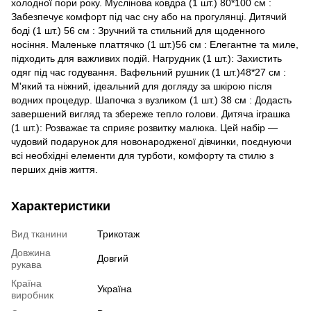
холодної пори року. Муслінова ковдра (1 шт.) 80*100 см :
Забезпечує комфорт під час сну або на прогулянці. Дитячий
боді (1 шт.) 56 см : Зручний та стильний для щоденного
носіння. Маленьке платтячко (1 шт.)56 см : Елегантне та миле,
підходить для важливих подій. Нагрудник (1 шт.): Захистить
одяг під час годування. Вафельний рушник (1 шт.)48*27 см :
М'який та ніжний, ідеальний для догляду за шкірою після
водних процедур. Шапочка з вузликом (1 шт.) 38 см : Додасть
завершений вигляд та збереже тепло голови. Дитяча іграшка
(1 шт.): Розважає та сприяє розвитку малюка. Цей набір —
чудовий подарунок для новонародженої дівчинки, поєднуючи
всі необхідні елементи для турботи, комфорту та стилю з
перших днів життя.
Характеристики
Вид тканини
Трикотаж
Довжина
Довгий
рукава
Країна
Україна
виробник