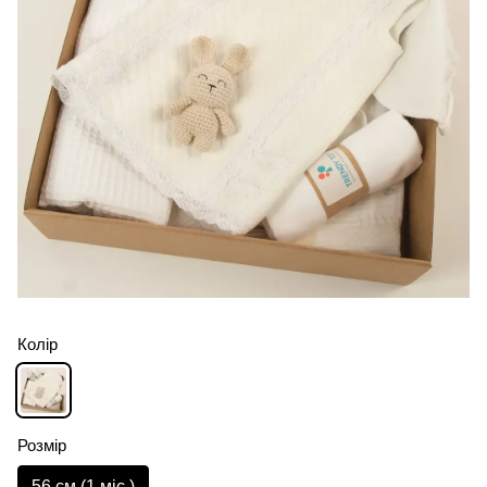
Колір
Розмір
56 см (1 мiс.)