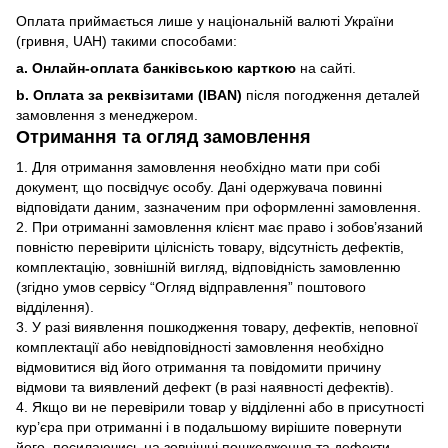
Оплата приймається лише у національній валюті України
(гривня, UAH) такими способами:
a. Онлайн-оплата банківською карткою
на сайті.
b. Оплата за реквізитами (IBAN)
після погодження деталей
замовлення з менеджером.
Отримання та огляд замовлення
1. Для отримання замовлення необхідно мати при собі
документ, що посвідчує особу. Дані одержувача повинні
відповідати даним, зазначеним при оформленні замовлення.
2. При отриманні замовлення клієнт має право і зобов’язаний
повністю перевірити цілісність товару, відсутність дефектів,
комплектацію, зовнішній вигляд, відповідність замовленню
(згідно умов сервісу “Огляд відправлення” поштового
відділення).
3. У разі виявлення пошкодження товару, дефектів, неповної
комплектації або невідповідності замовлення необхідно
відмовитися від його отримання та повідомити причину
відмови та виявлений дефект (в разі наявності дефектів).
4. Якщо ви не перевірили товар у відділенні або в присутності
кур’єра при отриманні і в подальшому вирішите повернути
його, посилаючись на зовнішні пошкодження та дефекти,