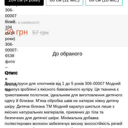
Немає в наявності
29 грн
57 грн
До обраного
Опис
Дитячі труси для хлопчиків від 1 до 5 років 306-00007 Модний
карапуз зроблені з якісного бавовняного куліру. Ця тканина є
трикотажним полотном, ідеальним для виготовлення дитячого
одягу й білизни. М'яка обробка швів не натирає ніжну дитячу
шкіру. Дитяча білизна ТМ Модний карапуз шиється лише з
якісних натуральних матеріалів, приємних до тіла та
безпечних для дитячої шкіри. Мінімальна добавка
поліестерових волокон забезпечує високу зносостійкість речей