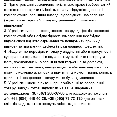
2. При отриманні замовлення клієнт має право і зобов’язаний
повністю перевірити цілісність товару, відсутність дефектів,
комплектацію, зовнішній вигляд, відповідність замовленню
(згідно умов сервісу “Огляд відправлення” поштового
відділення).
3. У разі виявлення пошкодження товару, дефектів, неповної
комплектації або невідповідності замовлення необхідно
відмовитися від його отримання та повідомити причину
відмови та виявлений дефект (в разі наявності дефектів).
4. Якщо ви не перевірили товар у відділенні або в присутності
кур’єра при отриманні і в подальшому вирішите повернути
його, посилаючись на зовнішні пошкодження та дефекти,
неповну комплектацію, невідповідність або інші недоліки, по
яким неможливо встановити причину та момент виникнення, в
прийнятті повернення товару може бути відмовлено.
5. У разі виникнення питань при прийманні та поверненні
товару, завжди готові відповісти на ваше звернення
до менеджера
+38 (067) 288-97-80
для роздрібних покупців
або
+38 (096) 448-40-28, +38 (095) 79-72-195
для оптових
клієнтів за детальною консультацією та допомогою.