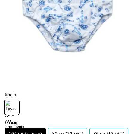
Колір
Розмір
104 см (4 роки)
80 см (12 мiс.)
86 см (18 мiс.)