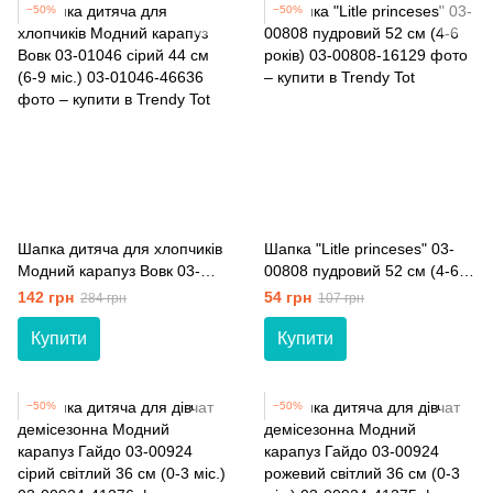
−50%
−50%
Шапка дитяча для хлопчиків
Шапка "Litle princeses" 03-
Модний карапуз Вовк 03-
00808 пудровий 52 см (4-6
01046 сірий 44 см (6-9 міс.)
років)
142 грн
54 грн
284 грн
107 грн
Купити
Купити
−50%
−50%