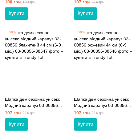
00921 кавовий 36 см (0-3
м'ятний 44 см (6-9 міс.)
100 грн
107 грн
199 грн
214 грн
міс.)
Купити
Купити
−50%
−50%
Шапка демісезонна унісекс
Шапка демісезонна унісекс
Модний карапуз 03-00856
Модний карапуз 03-00856
блакитний 44 см (6-9 міс.)
рожевий 44 см (6-9 міс.)
107 грн
107 грн
214 грн
214 грн
Купити
Купити