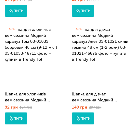
меланж 48 см (1-2 роки)
Купити
Купити
−50%
−50%
Шапка для хлопчиків
Шапка для дівчат
демісезонна Модний
демісезонна Модний
карапуз Том 03-01033
карапуз Анет 03-01021 синій
92 грн
149 грн
184 грн
297 грн
бордовий 46 см (9-12 міс.)
темний 48 см (1-2 роки)
Купити
Купити