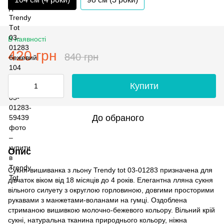
В наявності
420 грн
840 грн
Купити
До обраного
Опис
Сукня-вишиванка з льону Trendy tot 03-01283 призначена для
дівчаток віком від 18 місяців до 4 років. Елегантна лляна сукня
вільного силуету з округлою горловиною, довгими просторими
рукавами з манжетами-воланами на гумці. Оздоблена
стриманою вишивкою молочно-бежевого кольору. Вільний крій
сукні, натуральна тканина природнього кольору, ніжна