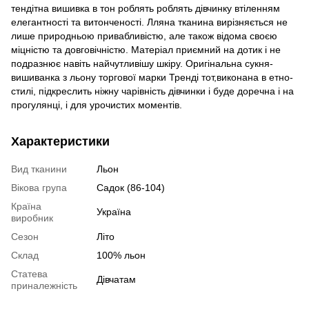
тендітна вишивка в тон роблять роблять дівчинку втіленням
елегантності та витонченості. Лляна тканина вирізняється не
лише природньою привабливістю, але також відома своєю
міцністю та довговічністю. Матеріал приємний на дотик і не
подразнює навіть найчутливішу шкіру. Оригінальна сукня-
вишиванка з льону торгової марки Тренді тот,виконана в етно-
стилі, підкреслить ніжну чарівність дівчинки і буде доречна і на
прогулянці, і для урочистих моментів.
Характеристики
Вид тканини
Льон
Вікова група
Садок (86-104)
Країна
Україна
виробник
Сезон
Літо
Склад
100% льон
Статева
Дівчатам
приналежність