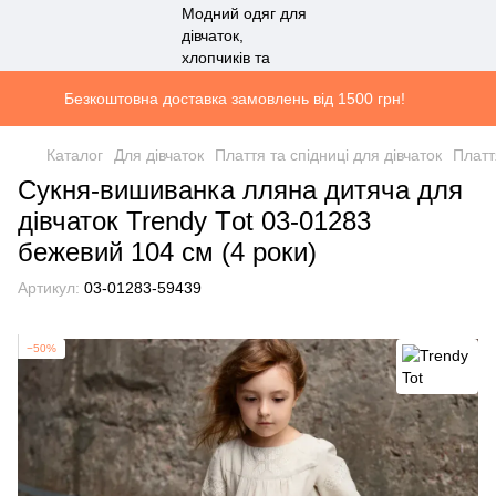
Безкоштовна доставка замовлень від 1500 грн!
Каталог
Для дівчаток
Плаття та спідниці для дівчаток
Платт
Сукня-вишиванка лляна дитяча для
дівчаток Trendy Тot 03-01283
бежевий 104 см (4 роки)
Артикул:
03-01283-59439
−50%