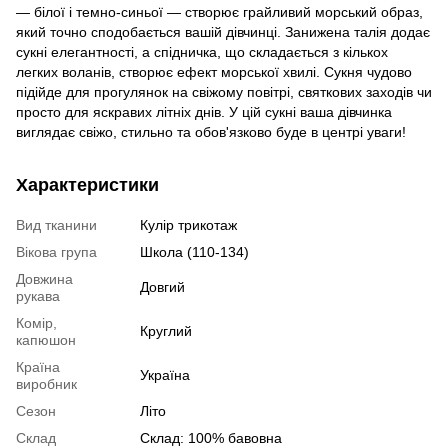
— білої і темно-синьої — створює грайливий морський образ,
який точно сподобається вашій дівчинці. Занижена талія додає
сукні елегантності, а спідничка, що складається з кількох
легких воланів, створює ефект морської хвилі. Сукня чудово
підійде для прогулянок на свіжому повітрі, святкових заходів чи
просто для яскравих літніх днів. У цій сукні ваша дівчинка
виглядає свіжо, стильно та обов'язково буде в центрі уваги!
Характеристики
Вид тканини
Кулір трикотаж
Вікова група
Школа (110-134)
Довжина
Довгий
рукава
Комір,
Круглий
капюшон
Країна
Україна
виробник
Сезон
Літо
Склад
Склад: 100% бавовна