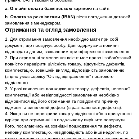
(гривня, UAH) такими способами:
a. Онлайн-оплата банківською карткою
на сайті.
b. Оплата за реквізитами (IBAN)
після погодження деталей
замовлення з менеджером.
Отримання та огляд замовлення
1. Для отримання замовлення необхідно мати при собі
документ, що посвідчує особу. Дані одержувача повинні
відповідати даним, зазначеним при оформленні замовлення.
2. При отриманні замовлення клієнт має право і зобов’язаний
повністю перевірити цілісність товару, відсутність дефектів,
комплектацію, зовнішній вигляд, відповідність замовленню
(згідно умов сервісу “Огляд відправлення” поштового
відділення).
3. У разі виявлення пошкодження товару, дефектів, неповної
комплектації або невідповідності замовлення необхідно
відмовитися від його отримання та повідомити причину
відмови та виявлений дефект (в разі наявності дефектів).
4. Якщо ви не перевірили товар у відділенні або в присутності
кур’єра при отриманні і в подальшому вирішите повернути
його, посилаючись на зовнішні пошкодження та дефекти,
неповну комплектацію, невідповідність або інші недоліки, по
яким неможливо встановити причину та момент виникнення, в