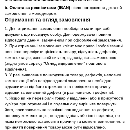
b. Оплата за реквізитами (IBAN)
після погодження деталей
замовлення з менеджером.
Отримання та огляд замовлення
1. Для отримання замовлення необхідно мати при собі
документ, що посвідчує особу. Дані одержувача повинні
відповідати даним, зазначеним при оформленні замовлення.
2. При отриманні замовлення клієнт має право і зобов’язаний
повністю перевірити цілісність товару, відсутність дефектів,
комплектацію, зовнішній вигляд, відповідність замовленню
(згідно умов сервісу “Огляд відправлення” поштового
відділення).
3. У разі виявлення пошкодження товару, дефектів, неповної
комплектації або невідповідності замовлення необхідно
відмовитися від його отримання та повідомити причину
відмови та виявлений дефект (в разі наявності дефектів).
4. Якщо ви не перевірили товар у відділенні або в присутності
кур’єра при отриманні і в подальшому вирішите повернути
його, посилаючись на зовнішні пошкодження та дефекти,
неповну комплектацію, невідповідність або інші недоліки, по
яким неможливо встановити причину та момент виникнення, в
прийнятті повернення товару може бути відмовлено.