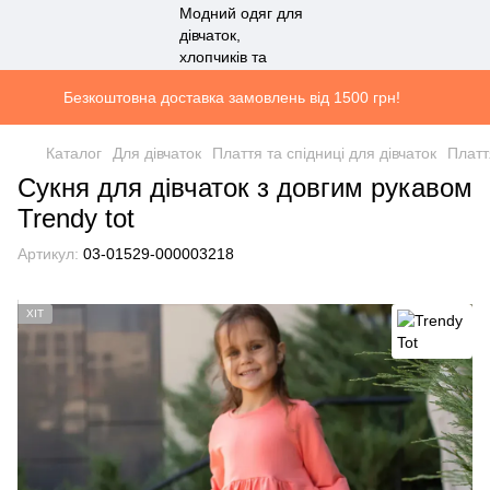
Безкоштовна доставка замовлень від 1500 грн!
Каталог
Для дівчаток
Плаття та спідниці для дівчаток
Платт
Сукня для дівчаток з довгим рукавом
Trendy tot
Артикул:
03-01529-000003218
ХІТ