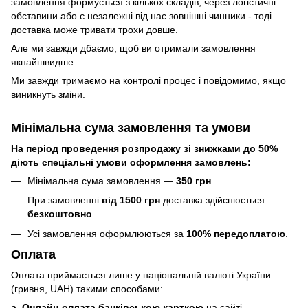
замовлення формується з кількох складів, через логістичні
обставини або є незалежні від нас зовнішні чинники - тоді
доставка може тривати трохи довше.
Але ми завжди дбаємо, щоб ви отримали замовлення
якнайшвидше.
Ми завжди тримаємо на контролі процес і повідомимо, якщо
виникнуть зміни.
Мінімальна сума замовлення та умови
На період проведення розпродажу зі знижками до 50%
діють спеціальні умови оформлення замовлень:
Мінімальна сума замовлення —
350 грн
.
При замовленні
від 1500 грн
доставка здійснюється
безкоштовно
.
Усі замовлення оформлюються за
100% передоплатою
.
Оплата
Оплата приймається лише у національній валюті України
(гривня, UAH) такими способами:
a. Онлайн-оплата банківською карткою
на сайті.