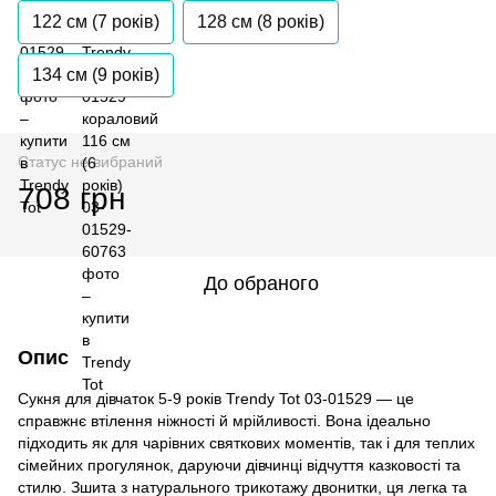
122 см (7 років)
128 см (8 років)
134 см (9 років)
Статус не вибраний
708 грн
До обраного
Опис
Сукня для дівчаток 5-9 років Trendy Tot 03-01529 — це
справжнє втілення ніжності й мрійливості. Вона ідеально
підходить як для чарівних святкових моментів, так і для теплих
сімейних прогулянок, даруючи дівчинці відчуття казковості та
стилю. Зшита з натурального трикотажу двонитки, ця легка та