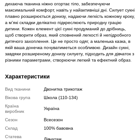
дихаюча тканина ніжно огортає тіло, забезпечуючи
максимальний комфорт, навіть у найактивніші дні. Силует сукні
плавно розширюється донизу, надаючи легкість кожному кроку,
а м'які складки делікатно підкреслюють природну грацію
дитини. Кожен елемент цієї сукні продуманий до дрібниць,
щоб створити образ, який сповнений легкості й непідробного
дитячого захоплення. Це не просто одяг, а маленька казка, в
якій ваша донечка почуватиметься особливою. Дизайн сукні,
завдяки розширеному донизу силуету, підходить для дівчаток з
різними параметрами, створюючи легкий та ефектний образ.
Характеристики
Вид тканини
Двонитка трикотаж
Вікова група
Школа (110-134)
Країна
Україна
виробник
Сезон
Всесезон
Склад
100% бавовна
Статева
Дівчатам