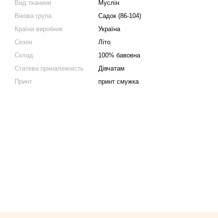
Вид тканини
Муслін
Вікова група
Садок (86-104)
Країна виробник
Україна
Сезон
Літо
Склад
100% бавовна
Статева приналежність
Дівчатам
Принт
принт смужка