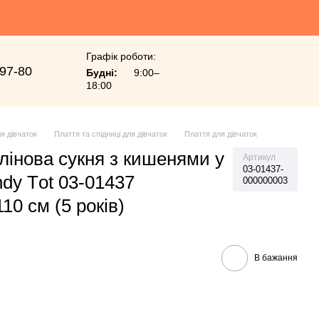
Графік роботи:
-97-80
Будні:
9:00–
18:00
я дівчаток
Плаття та спідниці для дівчаток
Плаття для дівчаток
лінова сукня з кишенями у
Артикул
03-01437-
dy Тot 03-01437
000000003
10 см (5 років)
В бажання