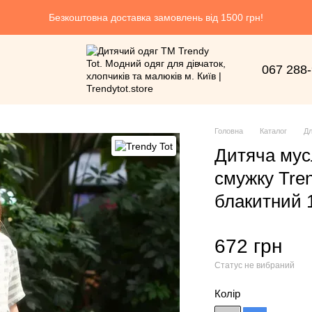
Безкоштовна доставка замовлень від 1500 грн!
067 288
Головна
Каталог
Дл
Дитяча мус
смужку Tren
блакитний 1
672 грн
Статус не вибраний
Колір